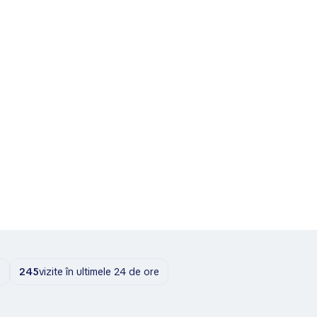
ă
245
vizite în ultimele 24 de ore