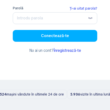
parolă
Ți-ai uitat parola?
Conectează-te
Nu ai un cont?
Înregistrează-te
524
mașini vândute în ultimele 24 de ore
5.936
vizite în ultima lun