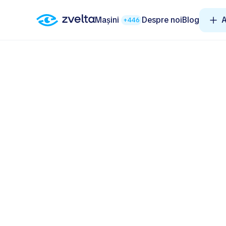
Mașini
Despre noi
Blog
A
+446