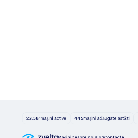
23.581
mașini active
446
mașini adăugate astăzi
Mașini
Despre noi
Blog
Contacte