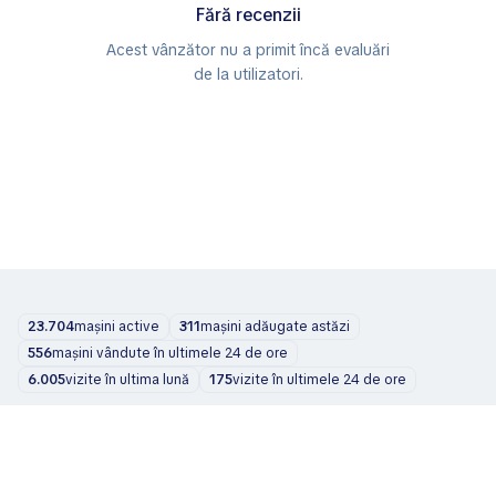
Fără recenzii
Acest vânzător nu a primit încă evaluări
de la utilizatori.
23.704
mașini active
311
mașini adăugate astăzi
556
mașini vândute în ultimele 24 de ore
6.005
vizite în ultima lună
175
vizite în ultimele 24 de ore
Mașini
Despre noi
Blog
Contacte
support@zvelta.com
© 2026 zvelta
Termeni de utilizare
Politica de confidențialitate