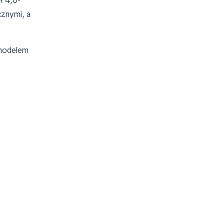
ł 4,0-
cznymi, a
 modelem