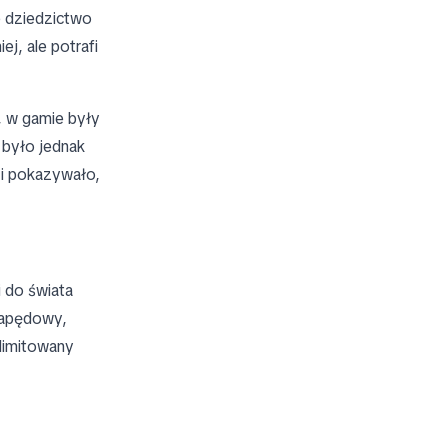
e dziedzictwo
j, ale potrafi
, w gamie były
 było jednak
 i pokazywało,
 do świata
napędowy,
 limitowany