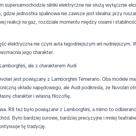
supersamochodzie silniki elektryczne nie służą wyłącznie ekol
gdzie jednostka spalinowa nie zawsze jest idealna: przy ruszan
j reakcji na gaz, rozdziale momentu między osiami i stabilnośc
ęść elektryczna nie czyni auta łagodniejszym ani nudniejszym. 
wzmacnia jego charakter.
Lamborghini, ale z charakterem Audi
uvolari jest powiązany z Lamborghini Temerario. Oba modele m
toniczną układu napędowego, ale Audi podkreśla, że Nuvolari o
łasny charakter i własną filozofię.
wa. R8 też było powiązane z Lamborghini, a mimo to odbierano
d. Było bardziej surowe, bardziej precyzyjne i mniej teatralne
ontynuuje tę tradycję.