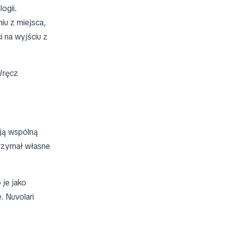
ogii.
iu z miejsca,
i na wyjściu z
Wręcz
ają wspólną
trzymał własne
 je jako
. Nuvolari