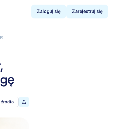
Zaloguj się
Zarejestruj się
gę
,
agę
 źródło