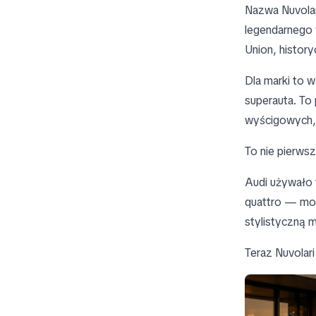
Nazwa Nuvolar
legendarnego 
Union, histor
Dla marki to 
superauta. To 
wyścigowych, 
To nie pierwsz
Audi używało 
quattro — moc
stylistyczną m
Teraz Nuvolari