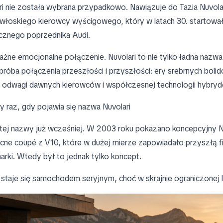
i nie została wybrana przypadkowo. Nawiązuje do Tazia Nuvol
włoskiego kierowcy wyścigowego, który w latach 30. startował
ycznego poprzednika Audi.
ważne emocjonalne połączenie. Nuvolari to nie tylko ładna nazw
próba połączenia przeszłości i przyszłości: ery srebrnych boli
odwagi dawnych kierowców i współczesnej technologii hybryd
y raz, gdy pojawia się nazwa Nuvolari
tej nazwy już wcześniej. W 2003 roku pokazano koncepcyjny N
ne coupé z V10, które w dużej mierze zapowiadało przyszłą fi
arki. Wtedy był to jednak tylko koncept.
 staje się samochodem seryjnym, choć w skrajnie ograniczonej l