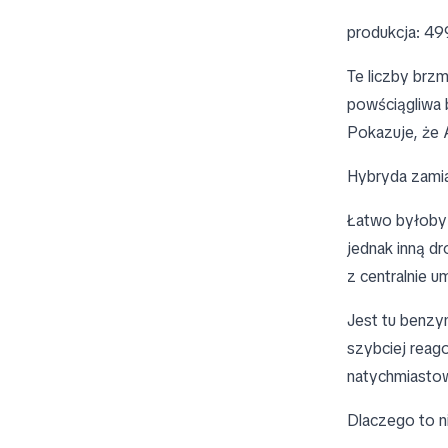
produkcja: 49
Te liczby brzm
powściągliwa b
Pokazuje, że 
Hybryda zamias
Łatwo byłoby 
jednak inną d
z centralnie u
Jest tu benzyn
szybciej reag
natychmiasto
Dlaczego to ni