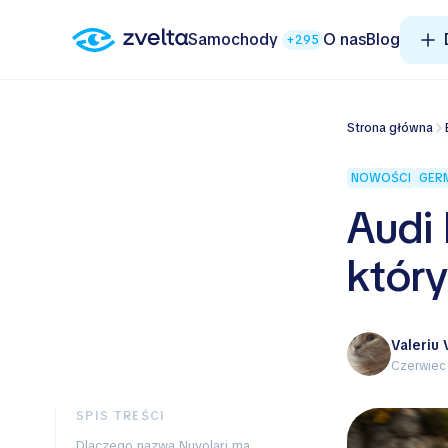
Samochody
O nas
Blog
+295
Strona główna
NOWOŚCI
GER
Audi 
któr
Valeriu
Czerwiec
SPIS TREŚCI
Dlaczego nazwa Nuvolari ma