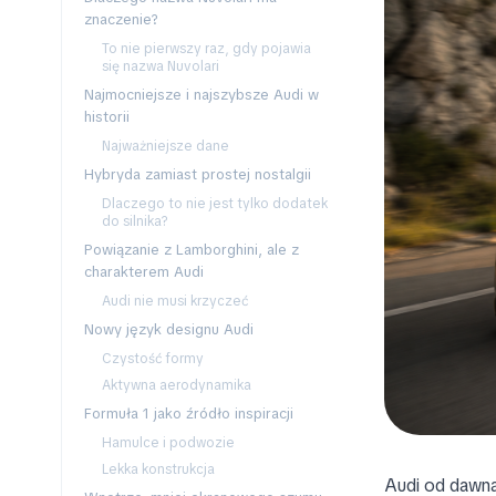
znaczenie?
To nie pierwszy raz, gdy pojawia
się nazwa Nuvolari
Najmocniejsze i najszybsze Audi w
historii
Najważniejsze dane
Hybryda zamiast prostej nostalgii
Dlaczego to nie jest tylko dodatek
do silnika?
Powiązanie z Lamborghini, ale z
charakterem Audi
Audi nie musi krzyczeć
Nowy język designu Audi
Czystość formy
Aktywna aerodynamika
Formuła 1 jako źródło inspiracji
Hamulce i podwozie
Lekka konstrukcja
Audi od dawna