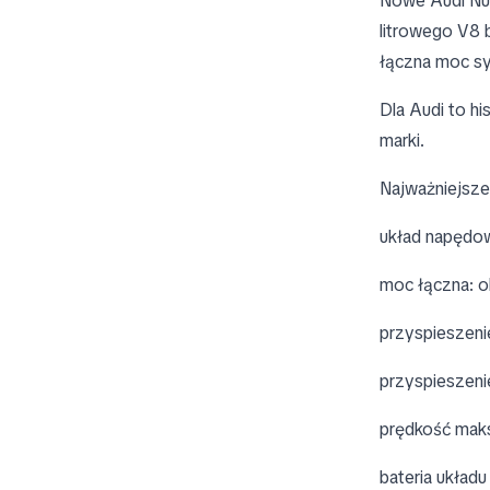
Nowe Audi Nu
litrowego V8 b
łączna moc sy
Dla Audi to h
marki.
Najważniejsze
układ napędowy
moc łączna: o
przyspieszeni
przyspieszeni
prędkość mak
bateria układ