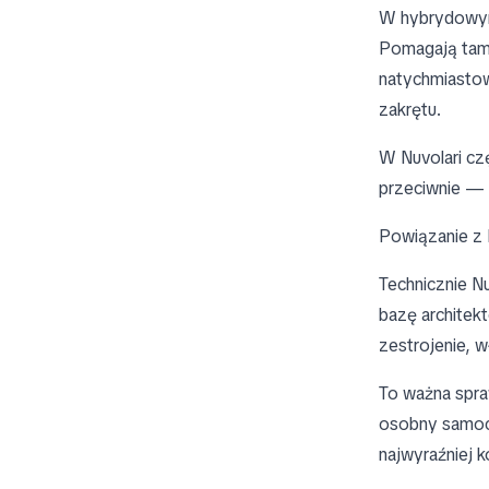
W hybrydowym 
Pomagają tam, 
natychmiastowe
zakrętu.
W Nuvolari cz
przeciwnie — 
Powiązanie z 
Technicznie N
bazę architek
zestrojenie, w
To ważna spra
osobny samochó
najwyraźniej k