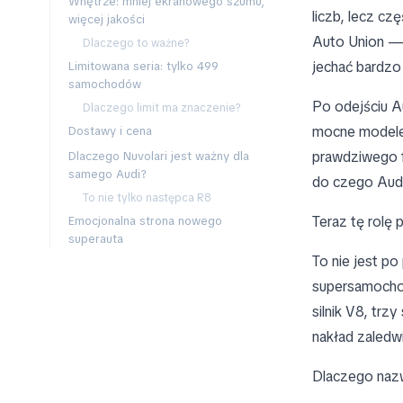
Wnętrze: mniej ekranowego szumu,
liczb, lecz cz
więcej jakości
Auto Union — 
Dlaczego to ważne?
jechać bardzo
Limitowana seria: tylko 499
samochodów
Po odejściu A
Dlaczego limit ma znaczenie?
mocne modele 
Dostawy i cena
prawdziwego f
Dlaczego Nuvolari jest ważny dla
samego Audi?
do czego Audi
To nie tylko następca R8
Teraz tę rolę
Emocjonalna strona nowego
superauta
To nie jest p
supersamochod
silnik V8, trz
nakład zaledw
Dlaczego nazw