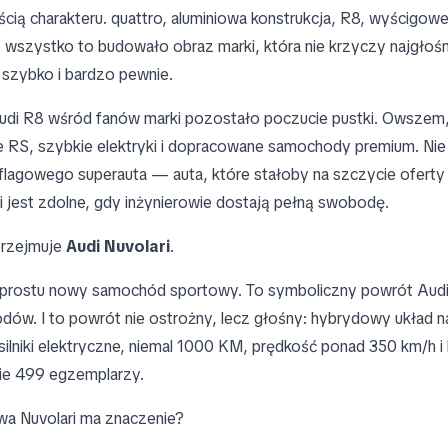
ęścią charakteru. quattro, aluminiowa konstrukcja, R8, wyścigow
wszystko to budowało obraz marki, która nie krzyczy najgłośnie
 szybko i bardzo pewnie.
udi R8 wśród fanów marki pozostało poczucie pustki. Owszem
RS, szybkie elektryki i dopracowane samochody premium. Nie
lagowego superauta — auta, które stałoby na szczycie oferty
 jest zdolne, gdy inżynierowie dostają pełną swobodę.
 przejmuje
Audi Nuvolari
.
o prostu nowy samochód sportowy. To symboliczny powrót Audi
ów. I to powrót nie ostrożny, lecz głośny: hybrydowy układ 
y silniki elektryczne, niemal 1000 KM, prędkość ponad 350 km/h i
ie 499 egzemplarzy.
a Nuvolari ma znaczenie?