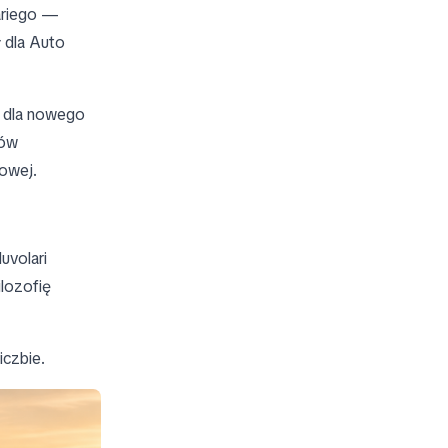
ariego —
 dla Auto
a dla nowego
dów
owej.
uvolari
lozofię
iczbie.