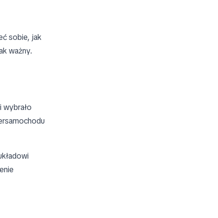
eć sobie, jak
tak ważny.
i wybrało
upersamochodu
 układowi
enie