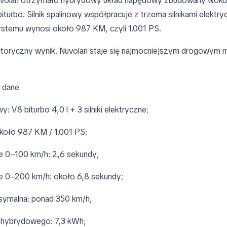
volari otrzymało hybrydowy układ napędowy zbudowany wokó
iturbo. Silnik spalinowy współpracuje z trzema silnikami elektry
stemu wynosi około 987 KM, czyli 1.001 PS.
istoryczny wynik. Nuvolari staje się najmocniejszym drogowym
 dane
: V8 biturbo 4,0 l + 3 silniki elektryczne;
koło 987 KM / 1.001 PS;
e 0–100 km/h: 2,6 sekundy;
e 0–200 km/h: około 6,8 sekundy;
symalna: ponad 350 km/h;
u hybrydowego: 7,3 kWh;