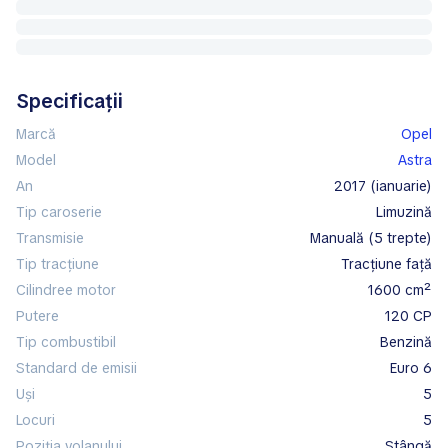
Specificații
Marcă
Opel
Model
Astra
An
2017 (ianuarie)
Tip caroserie
limuzină
Transmisie
manuală (5 trepte)
Tip tracțiune
tracțiune față
Cilindree motor
1600 cm²
Putere
120 CP
Tip combustibil
benzină
Standard de emisii
Euro 6
Uși
5
Locuri
5
Poziția volanului
stângă