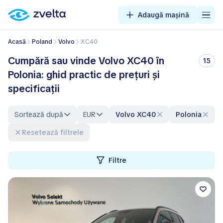
Adaugă mașină
Acasă
Poland
Volvo
XC40
Cumpără sau vinde Volvo XC40 în
15
Polonia: ghid practic de prețuri și
specificații
Sortează după
EUR
Volvo XC40
Polonia
Resetează filtrele
Filtre