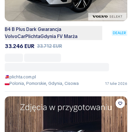
B4 B Plus Dark Gwarancja
DEALER
VolvoCarPlichtaGdynia FV Marża
33.246 EUR
33.712 EUR
plichta.com.pl
Polonia, Pomorskie, Gdynia, Cisowa
17 Iulie 2026