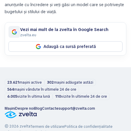
anunțurile cu încredere și veți găsi un model care se potrivește
bugetului și stilului de viață.
Vezi mai mult de la zvelta în Google Search
zvelta.eu
Adaugă ca sursă preferată
23.621
mașini active
302
mașini adăugate astăzi
564
mașini vândute în ultimele 24 de ore
6.005
vizite în ultima lună
110
vizite în ultimele 24 de ore
Mașini
Despre noi
Blog
Contacte
support@zvelta.com
© 2026 zvelta
Termeni de utilizare
Politica de confidențialitate