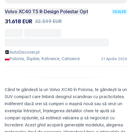
Volvo XC40 T5 R-Design Polestar Opt
DEALER
31.618 EUR
32.549 EUR
AutoDiscover.pl
Polonia, Śląskie, Katowice, Catowice
21 Aprilie 2026
Când te gândești la un Volvo XC40 în Polonia, te gândești la un
SUV compact care îmbină designul scandinav cu practicitatea.
Indiferent dacă vrei să cumperi o mașină nouă sau să vinzi un
exemplar întreținut, înțelegerea detaliilor cheie te ajută să
compari opțiunile, să estimezi valoarea și să negociezi cu
încredere. Acest ghid acoperă generațiile modelului, alegerea
motoarelor, tipul de caroserie, kilometrajul tipic și intervalele de