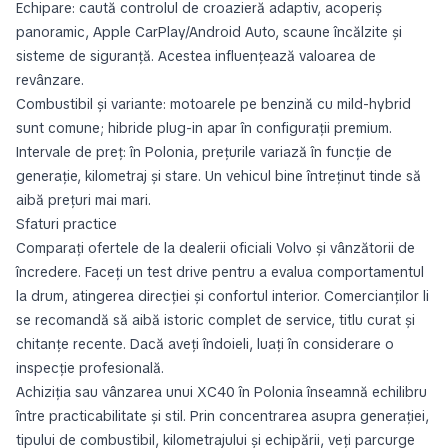
Echipare: caută controlul de croazieră adaptiv, acoperiș
panoramic, Apple CarPlay/Android Auto, scaune încălzite și
sisteme de siguranță. Acestea influențează valoarea de
revânzare.
Combustibil și variante: motoarele pe benzină cu mild-hybrid
sunt comune; hibride plug-in apar în configurații premium.
Intervale de preț: în Polonia, prețurile variază în funcție de
generație, kilometraj și stare. Un vehicul bine întreținut tinde să
aibă prețuri mai mari.
Sfaturi practice
Comparați ofertele de la dealerii oficiali Volvo și vânzătorii de
încredere. Faceți un test drive pentru a evalua comportamentul
la drum, atingerea direcției și confortul interior. Comercianților li
se recomandă să aibă istoric complet de service, titlu curat și
chitanțe recente. Dacă aveți îndoieli, luați în considerare o
inspecție profesională.
Achiziția sau vânzarea unui XC40 în Polonia înseamnă echilibru
între practicabilitate și stil. Prin concentrarea asupra generației,
tipului de combustibil, kilometrajului și echipării, veți parcurge