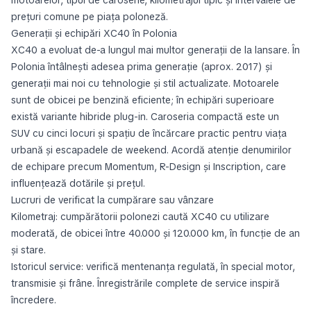
prețuri comune pe piața poloneză.
Generații și echipări XC40 în Polonia
XC40 a evoluat de-a lungul mai multor generații de la lansare. În
Polonia întâlnești adesea prima generație (aprox. 2017) și
generații mai noi cu tehnologie și stil actualizate. Motoarele
sunt de obicei pe benzină eficiente; în echipări superioare
există variante hibride plug-in. Caroseria compactă este un
SUV cu cinci locuri și spațiu de încărcare practic pentru viața
urbană și escapadele de weekend. Acordă atenție denumirilor
de echipare precum Momentum, R-Design și Inscription, care
influențează dotările și prețul.
Lucruri de verificat la cumpărare sau vânzare
Kilometraj: cumpărătorii polonezi caută XC40 cu utilizare
moderată, de obicei între 40.000 și 120.000 km, în funcție de an
și stare.
Istoricul service: verifică mentenanța regulată, în special motor,
transmisie și frâne. Înregistrările complete de service inspiră
încredere.