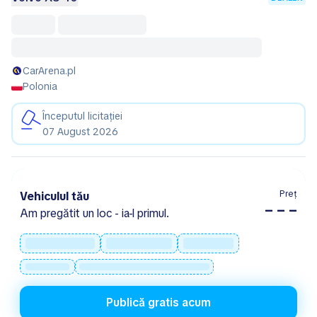
CarArena.pl
Polonia
Începutul licitației
07 August 2026
Preț
Vehiculul tău
– – –
Am pregătit un loc - ia-l primul.
Publică gratis acum