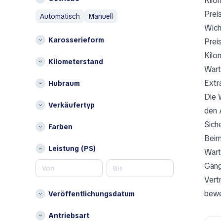
Kilo
B
Österreich
Prei
automatisch
manuell
BAIC
P
Wich
Bentley
Polen
Karosserieform
Prei
Bestune
S
Kilo
Brabus
Kilometerstand
Wart
Spanien
Bugatti
Extr
Hubraum
Buick
Andere
Die 
BYD
Belgien
Verkäufertyp
den 
C
Bulgarien
Siche
Dänemark
Farben
Changan
Beim
Estland
Chery
Leistung (PS)
Wart
Finnland
Chrysler
Irland
Gäng
Citroen
Kroatien
Vert
Cupra
Lettland
bewe
Veröffentlichungsdatum
D
Liechtenstein
DaeChang Motors
Antriebsart
Luxemburg