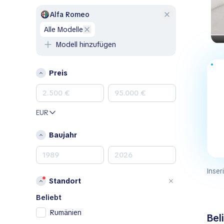
GMC
Alfa Romeo
Honda
alle Modelle
Hyundai
Modell hinzufügen
Jeep
Kia
Preis
Land Rover
Lexus
Mazda
EUR
Mercedes-Benz
MINI
Baujahr
Nissan
Opel
Peugeot
Inser
Standort
Porsche
RAM
Beliebt
Renault
Rumänien
Bel
Renault Samsung