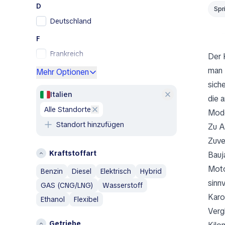
D
Spr
Skoda
Deutschland
SsangYong
Subaru
F
Toyota
Frankreich
Der K
Volkswagen
man 
G
Mehr Optionen
Volvo
sich
Griechenland
A
Italien
die 
I
Abarth
alle Standorte
Mode
Island
Aixam
Standort hinzufügen
Zu A
Italien
Alfa Romeo
Zuve
AM General
L
Kraftstoffart
Bauj
AMC
Litauen
Moto
Benzin
Diesel
Elektrisch
Hybrid
Aston Martin
N
sinnv
GAS (CNG/LNG)
Wasserstoff
Austin
Karo
Niederlande
Austin Healey
Ethanol
Flexibel
Verg
Avatr
Ö
Getriebe