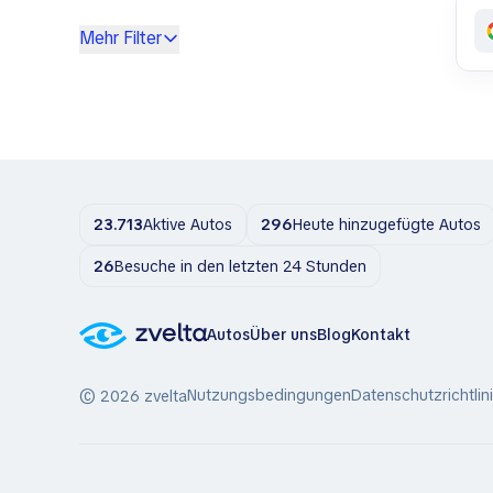
Daewoo
Malta
Mehr Filter
Datsun
Norwegen
Denza
Portugal
DeSoto
Schweden
Dodge
Slowakei
DongFeng
Slowenien
Donkervoort
Tschechische Republik
DS
Ungarn
23.713
Aktive Autos
296
Heute hinzugefügte Autos
E
Zypern
26
Besuche in den letzten 24 Stunden
EXEED
F
Autos
Über uns
Blog
Kontakt
Ferrari
Fiat
Nutzungsbedingungen
Datenschutzrichtlin
© 2026 zvelta
Fisker
Foton
G