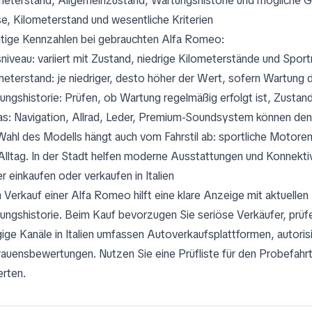
meterstand, Allgemeinzustand, Wartungshistorie und mögliche G
se, Kilometerstand und wesentliche Kriterien
tige Kennzahlen bei gebrauchten Alfa Romeo:
sniveau: variiert mit Zustand, niedrige Kilometerstände und Spor
meterstand: je niedriger, desto höher der Wert, sofern Wartung d
ungshistorie: Prüfen, ob Wartung regelmäßig erfolgt ist, Zustan
as: Navigation, Allrad, Leder, Premium-Soundsystem können den 
Wahl des Modells hängt auch vom Fahrstil ab: sportliche Motoren
Alltag. In der Stadt helfen moderne Ausstattungen und Konnektiv
r einkaufen oder verkaufen in Italien
 Verkauf einer Alfa Romeo hilft eine klare Anzeige mit aktuellen B
ungshistorie. Beim Kauf bevorzugen Sie seriöse Verkäufer, prü
ige Kanäle in Italien umfassen Autoverkaufsplattformen, autoris
rauensbewertungen. Nutzen Sie eine Prüfliste für den Probefah
rten.