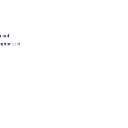
h auf
ügbar
sind.