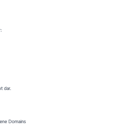
:
t dar.
ebene Domains