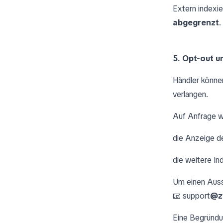
Extern indexi
abgegrenzt
.
5. Opt-out u
Händler könn
verlangen.
Auf Anfrage w
die Anzeige d
die weitere I
Um einen Aussc
📧 support
@z
Eine Begründun