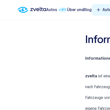
Autos
Über uns
Blog
Aut
+311
Infor
Information
zvelta
ist ein
nach Fahrzeug
Fahrzeuge von
eigene Fahrzeu