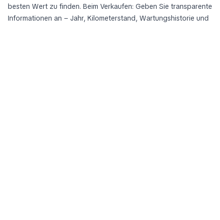
besten Wert zu finden. Beim Verkaufen: Geben Sie transparente
Informationen an – Jahr, Kilometerstand, Wartungshistorie und
kürzlich durchgeführte Wartungen. Gute Fotos und ein
realistischer Preis erhöhen die Verkaufswahrscheinlichkeit.
Häufig gestellte Fragen der Käufer
Welcher Motor ist langfristig zuverlässig in diesen Ländern?
Sind Hybrid- oder Plug-in-Hybrid-Varianten den Aufpreis wert?
Wie viel Einsparung ergibt sich durch eine neue Generation mit
besserer Effizienz?
Welche Preisbereiche gelten typischerweise für 2021+ Modelle
in Belgien, Frankreich oder Deutschland?
Wenn Sie konkrete Autos vergleichen möchten, erstellen Sie
eine kurze Liste von Modellen, die Ihren Prioritäten
entsprechen, und lesen Sie aktuelle Erfahrungsberichte von
Besitzern, um Zuverlässigkeit und Unterhaltskosten realistisch
einzuschätzen. Sorgfältiges Vergleichen hilft Ihnen, sicher zu
kaufen – egal ob Sie in der Stadt oder außerhalb wohnen.