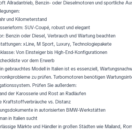
 oft Allradantrieb, Benzin- oder Dieselmotoren und sportliche 
legungen:
ahr und Kilometerstand
sserieform: SUV-Coupé, robust und elegant
r: Benzin oder Diesel, Verbrauch und Wartung beachten
tattungen: xLine, M Sport, Luxury, Technologiepakete
sklasse: Von Einsteiger bis High-End-Konfigurationen
checkliste vor dem Erwerb
ein gebrauchtes Modell in Italien ist es essenziell, Wartungsnac
tronikprobleme zu prüfen. Turbomotoren benötigen Wartungsinte
gationssystem. Prüfen Sie außerdem:
and der Karosserie und Rost an Radläufen
e Kraftstoffverbräuche vs. Distanz
ungsdokumente in autorisierten BMW-Werkstätten
an in Italien sucht
rlässige Märkte und Händler in großen Städten wie Mailand, Rom,