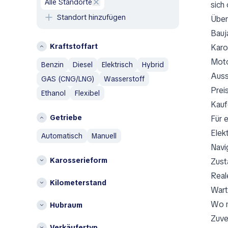
alle Standorte
sich
Island
Abarth
Standort hinzufügen
Über
Italien
Aixam
Bauj
Alfa Romeo
L
Kraftstoffart
Karo
AM General
Litauen
Moto
Benzin
Diesel
Elektrisch
Hybrid
AMC
N
Auss
GAS (CNG/LNG)
Wasserstoff
Aston Martin
Prei
Niederlande
Ethanol
Flexibel
Austin
Kauf
Austin Healey
Ö
Getriebe
Für 
Avatr
Österreich
Elek
automatisch
manuell
B
P
Navi
BAIC
Polen
Karosserieform
Zust
Bentley
S
Real
Bestune
Kilometerstand
Wart
Spanien
Brabus
Wo m
Hubraum
Bugatti
Andere
Zuve
Buick
Belgien
Verkäufertyp