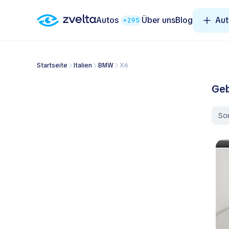
Autos
Über uns
Blog
Aut
+295
Startseite
Italien
BMW
X6
Geb
Sor