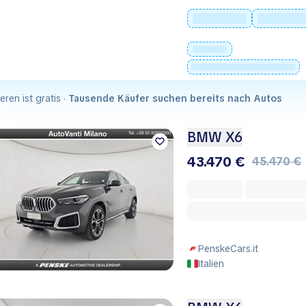
ieren ist gratis ·
Tausende Käufer suchen bereits nach Autos
BMW X6
43.470 €
45.470 €
PenskeCars.it
Italien