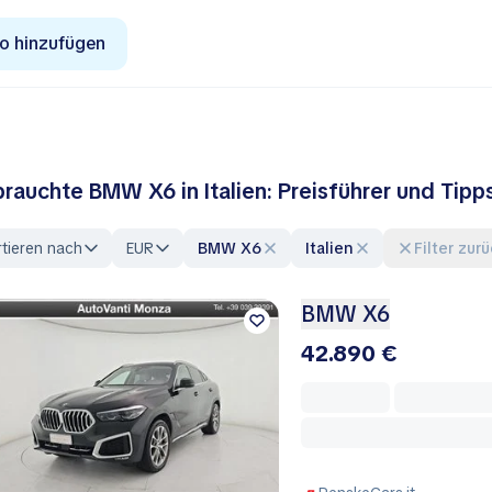
o hinzufügen
rauchte BMW X6 in Italien: Preisführer und Tip
tieren nach
EUR
BMW X6
Italien
Filter zu
BMW X6
42.890 €