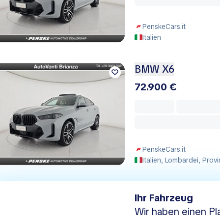
PenskeCars.it
Italien
BMW X6
72.900 €
PenskeCars.it
Italien, Lombardei, Prov
Ihr Fahrzeug
Wir haben einen Pla