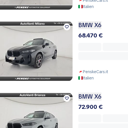
PenskeCars.it
Italien
BMW X6
68.470 €
PenskeCars.it
Italien
BMW X6
72.900 €