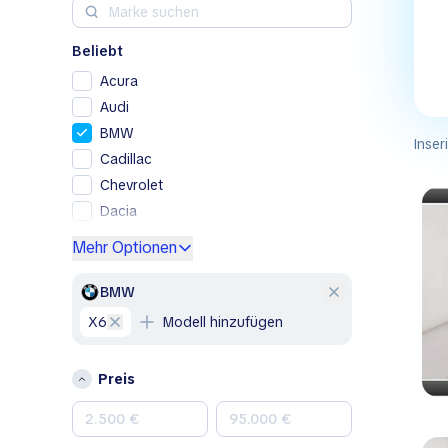
Beliebt
Acura
Audi
BMW
Inser
Cadillac
Chevrolet
Dacia
Ford
Mehr Optionen
Genesis
GMC
BMW
Honda
X6
Modell hinzufügen
Hyundai
Jeep
Preis
Kia
Land Rover
Lexus