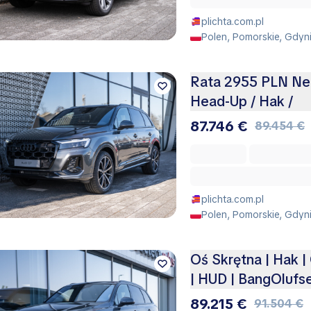
plichta.com.pl
Polen, Pomorskie, Gdyn
Rata 2955 PLN Nett
Head-Up / Hak /
87.746 €
89.454 €
plichta.com.pl
Polen, Pomorskie, Gdyn
Oś Skrętna | Hak |
| HUD | BangOlufs
89.215 €
91.504 €