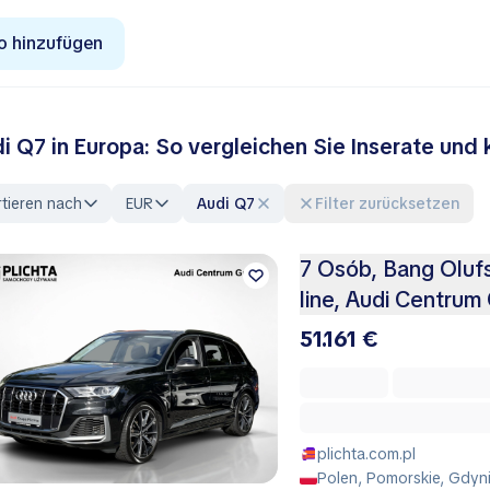
o hinzufügen
i Q7 in Europa: So vergleichen Sie Inserate und 
tieren nach
EUR
Audi Q7
Filter zurücksetzen
7 Osób, Bang Oluf
line, Audi Centrum
51.161 €
plichta.com.pl
Polen, Pomorskie, Gdyn