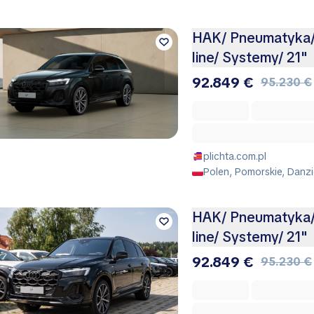
HAK/ Pneumatyka/
line/ Systemy/ 21"
92.849 €
95.230 €
plichta.com.pl
Polen, Pomorskie, Danz
HAK/ Pneumatyka/
line/ Systemy/ 21"
92.849 €
95.230 €