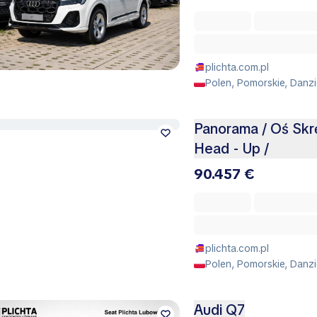
plichta.com.pl
Polen, Pomorskie, Danz
Panorama / Oś Skrę
Head - Up /
90.457 €
plichta.com.pl
Polen, Pomorskie, Danz
Audi Q7