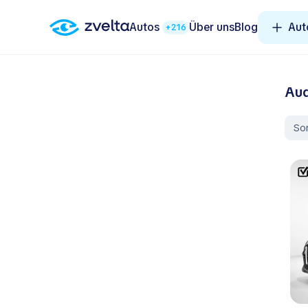
Autos
Über uns
Blog
Aut
+216
Aud
Sor