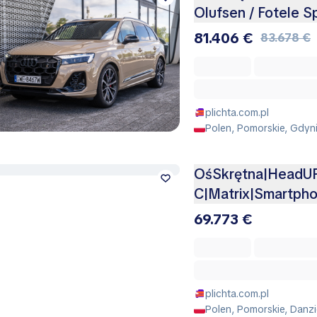
Olufsen / Fotele S
81.406 €
83.678 €
plichta.com.pl
Polen, Pomorskie, Gdyn
OśSkrętna|HeadU
C|Matrix|Smartpho
69.773 €
plichta.com.pl
Polen, Pomorskie, Danz