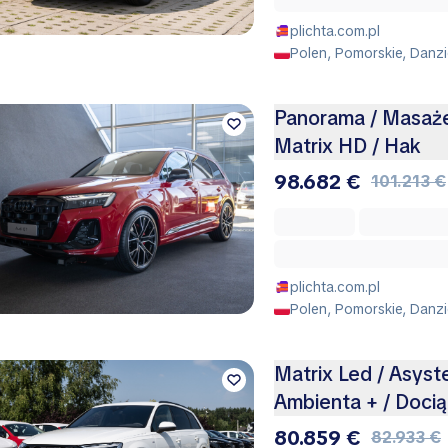
plichta.com.pl
Polen, Pomorskie, Danz
Panorama / Masaże
Matrix HD / Hak
98.682 €
101.213 €
plichta.com.pl
Polen, Pomorskie, Danz
Matrix Led / Asyste
Ambienta + / Docią
80.859 €
82.933 €