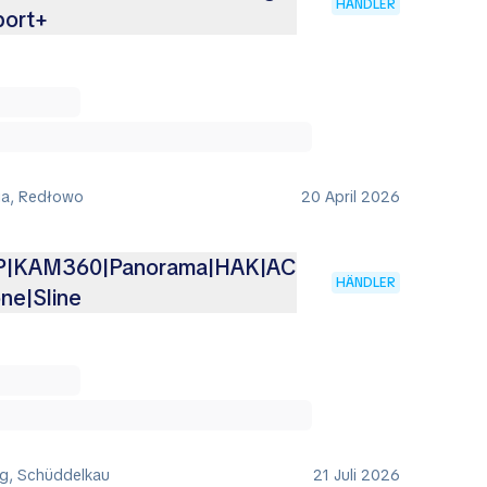
HÄNDLER
port+
ia, Redłowo
20 April 2026
P|KAM360|Panorama|HAK|AC
HÄNDLER
ne|Sline
ig, Schüddelkau
21 Juli 2026