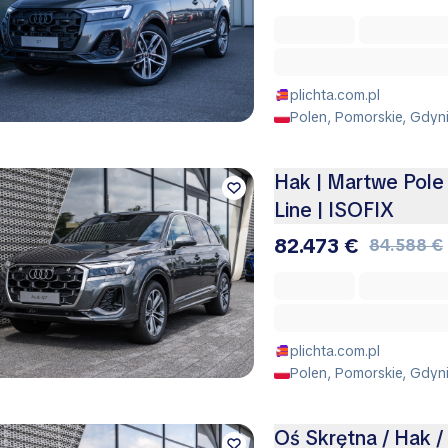
plichta.com.pl
Polen, Pomorskie, Gdyn
Hak | Martwe Pole
Line | ISOFIX
82.473 €
84.588 €
plichta.com.pl
Polen, Pomorskie, Gdyn
Oś Skrętna / Hak /