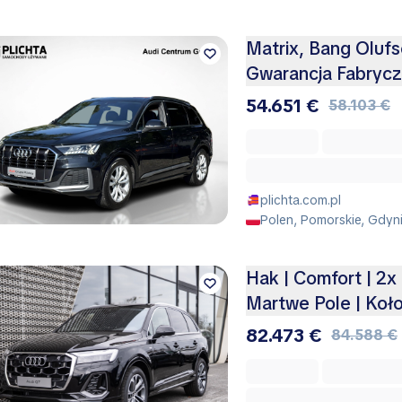
Matrix, Bang Olufs
Gwarancja Fabryc
54.651 €
58.103 €
plichta.com.pl
Polen, Pomorskie, Gdyn
Hak | Comfort | 2x
Martwe Pole | Koł
82.473 €
84.588 €