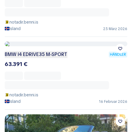
notadir.benni.is
Island
25 März 2026
BMW I4 EDRIVE35 M-SPORT
HÄNDLER
63.391 €
notadir.benni.is
Island
16 Februar 2026