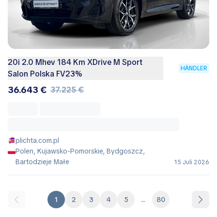
20i 2.0 Mhev 184 Km XDrive M Sport
HÄNDLER
Salon Polska FV23%
36.643 €
37.225 €
plichta.com.pl
Polen, Kujawsko-Pomorskie, Bydgoszcz,
Bartodzieje Małe
15 Juli 2026
1
2
3
4
5
...
80