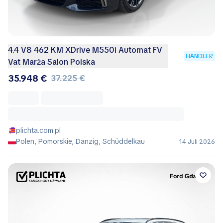
4.4 V8 462 KM XDrive M550i Automat FV
HÄNDLER
Vat Marża Salon Polska
35.948 €
37.225 €
plichta.com.pl
Polen, Pomorskie, Danzig, Schüddelkau
14 Juli 2026