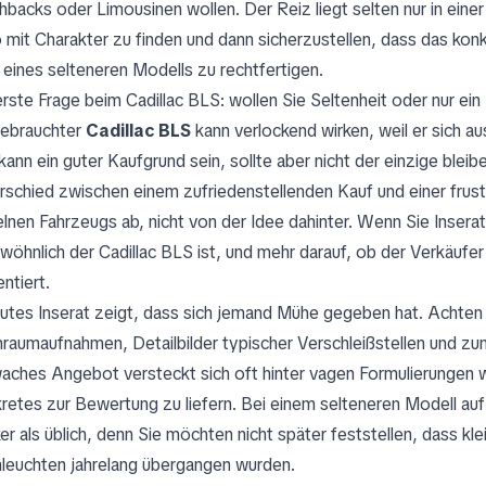
hbacks oder Limousinen wollen. Der Reiz liegt selten nur in einer
 mit Charakter zu finden und dann sicherzustellen, dass das ko
 eines selteneren Modells zu rechtfertigen.
erste Frage beim Cadillac BLS: wollen Sie Seltenheit oder nur e
gebrauchter
Cadillac BLS
kann verlockend wirken, weil er sich a
kann ein guter Kaufgrund sein, sollte aber nicht der einzige blei
rschied zwischen einem zufriedenstellenden Kauf und einer frust
elnen Fahrzeugs ab, nicht von der Idee dahinter. Wenn Sie Inserat
wöhnlich der Cadillac BLS ist, und mehr darauf, ob der Verkäufer 
ntiert.
gutes Inserat zeigt, dass sich jemand Mühe gegeben hat. Achten S
nraumaufnahmen, Detailbilder typischer Verschleißstellen und zu
aches Angebot versteckt sich oft hinter vagen Formulierungen wi
retes zur Bewertung zu liefern. Bei einem selteneren Modell 
ker als üblich, denn Sie möchten nicht später feststellen, dass kl
leuchten jahrelang übergangen wurden.