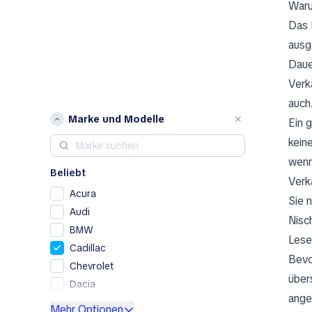
Waru
Das 
ausg
Daue
Verk
auch
Marke und Modelle
Ein 
kein
wenn
Beliebt
Verk
Acura
Sie 
Audi
Nisc
BMW
Lese
Cadillac
Bevo
Chevrolet
über
Dacia
ange
Ford
Mehr Optionen