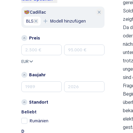
gere
Genesis
Solc
GMC
Cadillac
zeigt
Honda
BLS
Modell hinzufügen
Hyundai
Da d
Jeep
oder
Preis
Kia
näch
Land Rover
unte
Lexus
trot
EUR
Mazda
unge
Mercedes-Benz
Baujahr
sind
MINI
Frage
Nissan
Begi
Opel
über
Standort
Peugeot
beka
Porsche
Beliebt
elek
RAM
Rumänien
gest
Renault
D