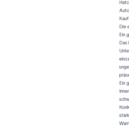
Hatc
Auto
Kauf
Die 
Ein 
Das 
Unte
einz
unge
präse
Ein 
Inne
schw
Konk
stär
Warn