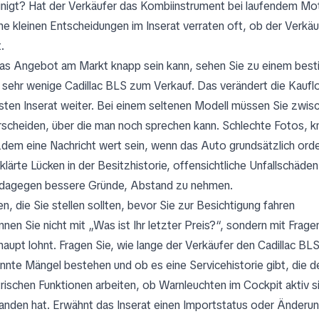
inigt? Hat der Verkäufer das Kombiinstrument bei laufendem Mot
he kleinen Entscheidungen im Inserat verraten oft, ob der Verkäuf
.
as Angebot am Markt knapp sein kann, sehen Sie zu einem bestim
 sehr wenige Cadillac BLS zum Verkauf. Das verändert die Kaufl
sten Inserat weiter. Bei einem seltenen Modell müssen Sie zwi
rscheiden, über die man noch sprechen kann. Schlechte Fotos, 
zdem eine Nachricht wert sein, wenn das Auto grundsätzlich orden
klärte Lücken in der Besitzhistorie, offensichtliche Unfallschäde
 dagegen bessere Gründe, Abstand zu nehmen.
n, die Sie stellen sollten, bevor Sie zur Besichtigung fahren
nnen Sie nicht mit „Was ist Ihr letzter Preis?“, sondern mit Frage
haupt lohnt. Fragen Sie, wie lange der Verkäufer den Cadillac BLS
nnte Mängel bestehen und ob es eine Servicehistorie gibt, die de
trischen Funktionen arbeiten, ob Warnleuchten im Cockpit aktiv 
anden hat. Erwähnt das Inserat einen Importstatus oder Änderung