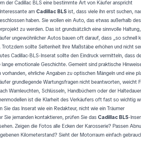
m der Cadillac BLS eine bestimmte Art von Käufer anspricht
Interessante am
Cadillac BLS
ist, dass viele ihn erst suchen, 
eschlossen haben. Sie wollen ein Auto, das etwas außerhalb des
rprojekt zu werden. Das ist grundsätzlich eine sinnvolle Haltung
äufer ungewöhnlicher Autos bauen oft darauf, dass „so schnell 
. Trotzdem sollte Seltenheit Ihre Maßstäbe erhöhen und nicht se
gutes Cadillac-BLS-Inserat sollte den Eindruck vermitteln, dass 
e lange emotionale Geschichte. Gemeint sind praktische Hinweise
 vorhanden, ehrliche Angaben zu optischen Mängeln und eine pla
äufer grundlegende Wartungsfragen nicht beantworten, weicht F
nach Warnleuchten, Schlüsseln, Handbüchern oder der Haltedauer 
henmodellen ist die Klarheit des Verkäufers oft fast so wichtig w
n Sie das Inserat wie ein Redakteur, nicht wie ein Träumer
r Sie jemanden kontaktieren, prüfen Sie das
Cadillac BLS
-Inse
sehen. Zeigen die Fotos alle Ecken der Karosserie? Passen Abnu
gebenen Kilometerstand? Sieht der Motorraum einfach gebraucht