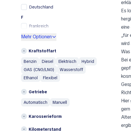
Renault Samsung
erklä
Deutschland
Skoda
Es l
SsangYong
F
herg
Subaru
Frankreich
eine
Toyota
„für
G
Mehr Optionen
Volkswagen
wird
Griechenland
Volvo
Kraftstoffart
Was 
I
A
Bei 
Benzin
Diesel
Elektrisch
Hybrid
Island
Abarth
gepf
GAS (CNG/LNG)
Wasserstoff
Italien
Aixam
kosm
Ethanol
Flexibel
Alfa Romeo
L
Gesp
AM General
Litauen
Getriebe
Rich
AMC
Hier
N
automatisch
manuell
Aston Martin
gern
Niederlande
Austin
Karosserieform
Alte
Austin Healey
Ö
ergi
Avatr
Österreich
Kilometerstand