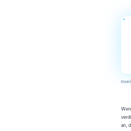
Inser
Wenn
verd
an, 