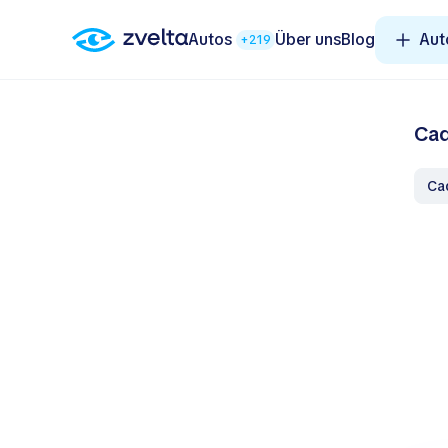
Autos
Über uns
Blog
Aut
+219
Cad
C