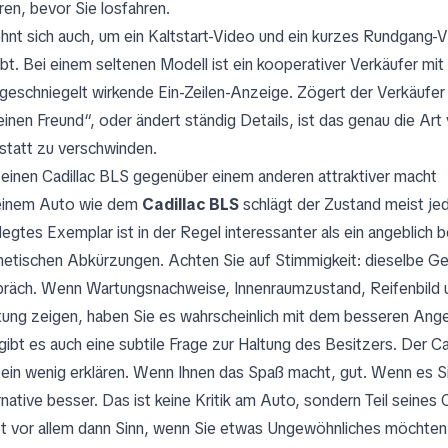
ren, bevor Sie losfahren.
ohnt sich auch, um ein Kaltstart-Video und ein kurzes Rundgang-V
ibt. Bei einem seltenen Modell ist ein kooperativer Verkäufer mit 
 geschniegelt wirkende Ein-Zeilen-Anzeige. Zögert der Verkäufer
 einen Freund“, oder ändert ständig Details, ist das genau die Ar
 statt zu verschwinden.
einen Cadillac BLS gegenüber einem anderen attraktiver macht
einem Auto wie dem
Cadillac BLS
schlägt der Zustand meist jed
legtes Exemplar ist in der Regel interessanter als ein angeblich
etischen Abkürzungen. Achten Sie auf Stimmigkeit: dieselbe Ge
räch. Wenn Wartungsnachweise, Innenraumzustand, Reifenbild un
tung zeigen, haben Sie es wahrscheinlich mit dem besseren Ange
 gibt es auch eine subtile Frage zur Haltung des Besitzers. Der C
 ein wenig erklären. Wenn Ihnen das Spaß macht, gut. Wenn es Si
rnative besser. Das ist keine Kritik am Auto, sondern Teil seines
bt vor allem dann Sinn, wenn Sie etwas Ungewöhnliches möchten,