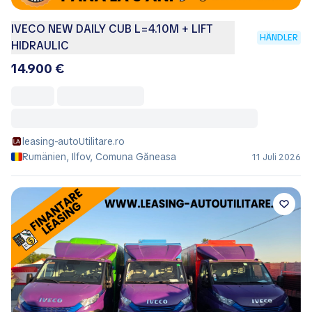
IVECO NEW DAILY CUB L=4.10M + LIFT
HÄNDLER
HIDRAULIC
14.900 €
leasing-autoUtilitare.ro
Rumänien, Ilfov, Comuna Găneasa
11 Juli 2026