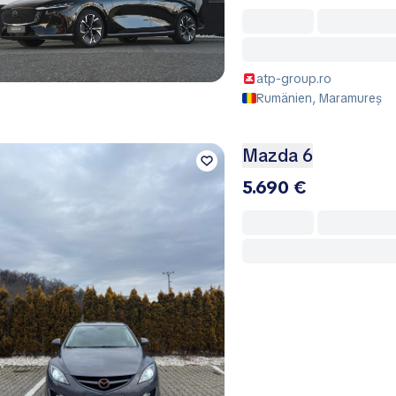
atp-group.ro
Rumänien, Maramureș
Mazda 6
5.690 €