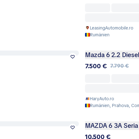
LeasingAutomobile.ro
Rumänien
Mazda 6 2.2 Diesel
7.500 €
7.790 €
HaryAuto.ro
Rumänien, Prahova, Co
MAZDA 6 3A Seria
10.500 €