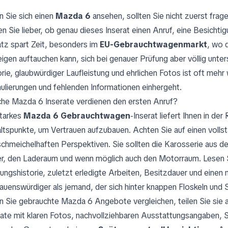
 Sie sich einen
Mazda 6
ansehen, sollten Sie nicht zuerst frage
en Sie lieber, ob genau dieses Inserat einen Anruf, eine Besichtig
tz spart Zeit, besonders im
EU-Gebrauchtwagenmarkt
, wo 
igen auftauchen kann, sich bei genauer Prüfung aber völlig unters
rie, glaubwürdiger Laufleistung und ehrlichen Fotos ist oft mehr w
ulierungen und fehlenden Informationen einhergeht.
he Mazda 6 Inserate verdienen den ersten Anruf?
starkes
Mazda 6 Gebrauchtwagen
-Inserat liefert Ihnen in d
ltspunkte, um Vertrauen aufzubauen. Achten Sie auf einen volls
schmeichelhaften Perspektiven. Sie sollten die Karosserie aus d
r, den Laderaum und wenn möglich auch den Motorraum. Lesen S
ungshistorie, zuletzt erledigte Arbeiten, Besitzdauer und einen 
rauenswürdiger als jemand, der sich hinter knappen Floskeln und
 Sie gebrauchte Mazda 6 Angebote vergleichen, teilen Sie sie a
rate mit klaren Fotos, nachvollziehbaren Ausstattungsangaben, S