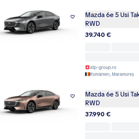
Mazda 6e 5 Usi Ta
RWD
39.740 €
atp-group.ro
Rumänien, Maramureș
Mazda 6e 5 Usi Ta
RWD
37.990 €