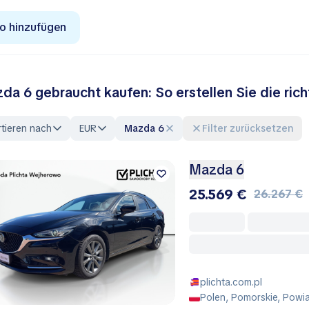
o hinzufügen
da 6 gebraucht kaufen: So erstellen Sie die richt
tieren nach
EUR
Mazda 6
Filter zurücksetzen
Mazda 6
25.569 €
26.267 €
plichta.com.pl
Polen, Pomorskie, Powi