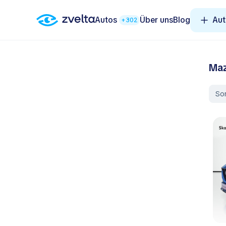
Autos
Über uns
Blog
Aut
+302
Maz
Sor