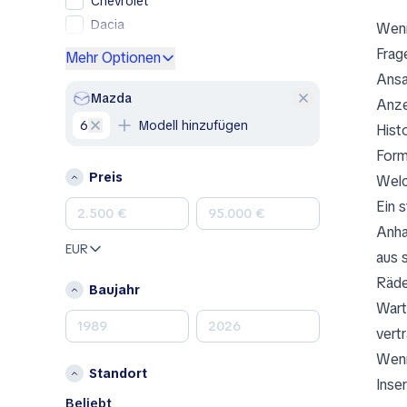
Chevrolet
Dacia
Wenn
Ford
Frag
Mehr Optionen
Genesis
Ansa
GMC
Mazda
Anze
Honda
6
Modell hinzufügen
Histo
Hyundai
Form
Jeep
Preis
Welc
Kia
Ein 
Land Rover
Anha
Lexus
EUR
aus 
Mazda
Räde
Mercedes-Benz
Baujahr
Wart
MINI
Nissan
vert
Opel
Wenn
Standort
Peugeot
Inse
Porsche
Beliebt