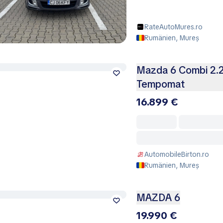
RateAutoMures.ro
Rumänien, Mureș
Mazda 6 Combi 2.2D
Tempomat
16.899 €
AutomobileBirton.ro
Rumänien, Mureș
MAZDA 6
19.990 €