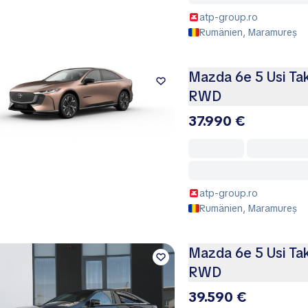
atp-group.ro
Rumänien, Maramureș
Mazda 6e 5 Usi Ta
RWD
37.990 €
atp-group.ro
Rumänien, Maramureș
Mazda 6e 5 Usi Ta
RWD
39.590 €