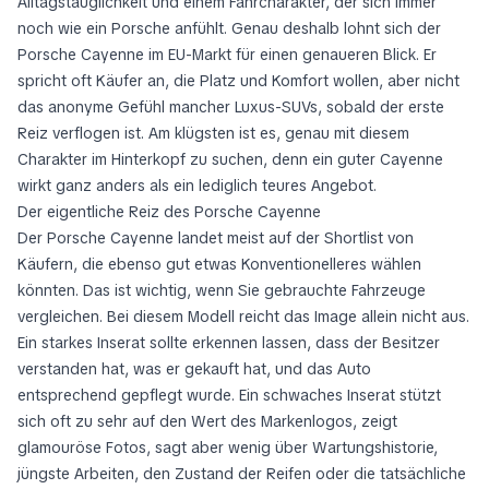
Alltagstauglichkeit und einem Fahrcharakter, der sich immer
noch wie ein Porsche anfühlt. Genau deshalb lohnt sich der
Porsche Cayenne im EU-Markt für einen genaueren Blick. Er
spricht oft Käufer an, die Platz und Komfort wollen, aber nicht
das anonyme Gefühl mancher Luxus-SUVs, sobald der erste
Reiz verflogen ist. Am klügsten ist es, genau mit diesem
Charakter im Hinterkopf zu suchen, denn ein guter Cayenne
wirkt ganz anders als ein lediglich teures Angebot.
Der eigentliche Reiz des Porsche Cayenne
Der Porsche Cayenne landet meist auf der Shortlist von
Käufern, die ebenso gut etwas Konventionelleres wählen
könnten. Das ist wichtig, wenn Sie gebrauchte Fahrzeuge
vergleichen. Bei diesem Modell reicht das Image allein nicht aus.
Ein starkes Inserat sollte erkennen lassen, dass der Besitzer
verstanden hat, was er gekauft hat, und das Auto
entsprechend gepflegt wurde. Ein schwaches Inserat stützt
sich oft zu sehr auf den Wert des Markenlogos, zeigt
glamouröse Fotos, sagt aber wenig über Wartungshistorie,
jüngste Arbeiten, den Zustand der Reifen oder die tatsächliche