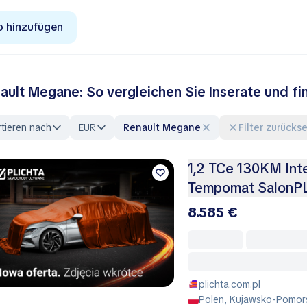
o hinzufügen
ault Megane: So vergleichen Sie Inserate und fi
tieren nach
EUR
Renault Megane
Filter zurück
1,2 TCe 130KM Inte
Tempomat SalonPL
8.585 €
plichta.com.pl
Polen, Kujawsko-Pomors