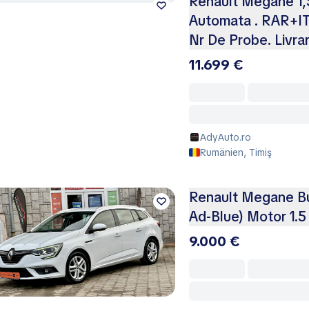
Renault Megane 1,5
Automata . RAR+ITP
Nr De Probe. Livrar
11.699 €
AdyAuto.ro
Rumänien, Timiş
Renault Megane Bu
Ad-Blue) Motor 1.5
9.000 €