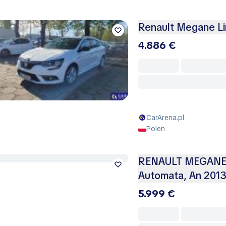
Renault Megane Li
4.886 €
CarArena.pl
Polen
RENAULT MEGANE 1.
Automata, An 201
5.999 €