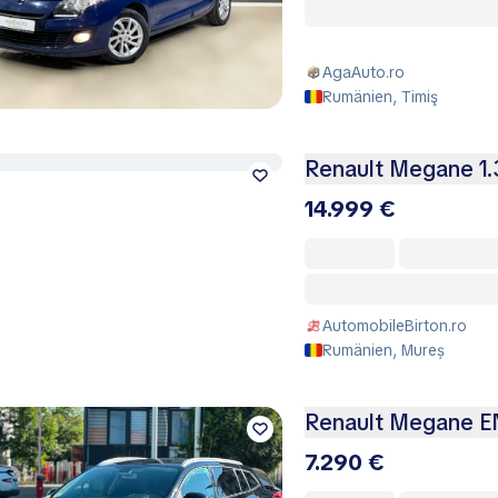
AgaAuto.ro
Rumänien, Timiş
Renault Megane 1.3
14.999 €
AutomobileBirton.ro
Rumänien, Mureș
Renault Megane 
7.290 €