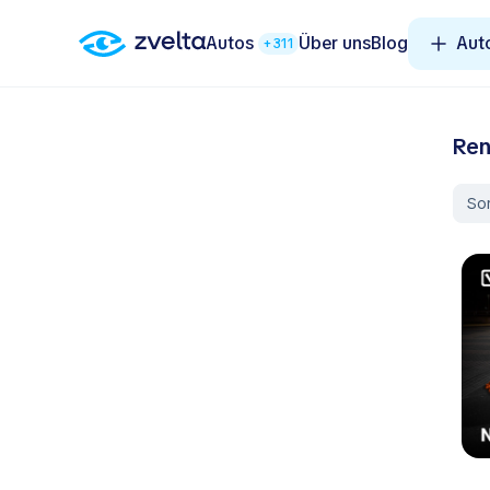
Autos
Über uns
Blog
Aut
+311
Ren
Sor