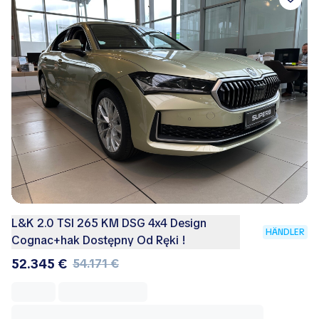
L&K 2.0 TSI 265 KM DSG 4x4 Design
HÄNDLER
Cognac+hak Dostępny Od Ręki !
52.345 €
54.171 €