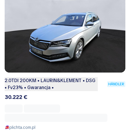
2.0TDI 200KM • LAURIN&KLEMENT • DSG
HÄNDLER
• Fv23% • Gwarancja •
30.222 €
plichta.com.pl