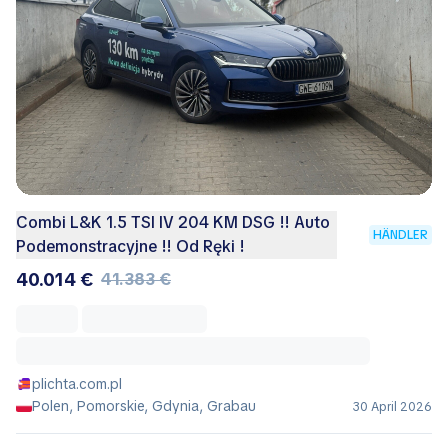
Combi L&K 1.5 TSI IV 204 KM DSG !! Auto
HÄNDLER
Podemonstracyjne !! Od Ręki !
40.014 €
41.383 €
plichta.com.pl
Polen, Pomorskie, Gdynia, Grabau
30 April 2026