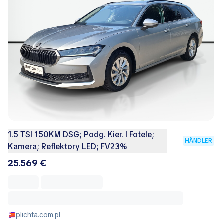
1.5 TSI 150KM DSG; Podg. Kier. I Fotele;
HÄNDLER
Kamera; Reflektory LED; FV23%
25.569 €
plichta.com.pl