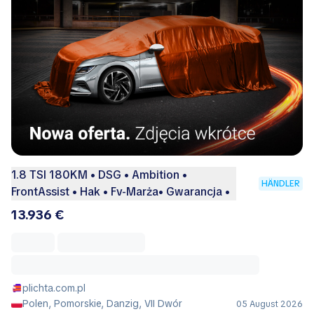
1.8 TSI 180KM • DSG • Ambition •
HÄNDLER
FrontAssist • Hak • Fv-Marża• Gwarancja •
13.936 €
plichta.com.pl
Polen, Pomorskie, Danzig, VII Dwór
05 August 2026