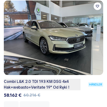
Combi L&K 2.0 TDI 193 KM DSG 4x4
HÄNDLER
Hak+webasto+Veritate 19" Od Ręki !
58.162 €
60.216 €