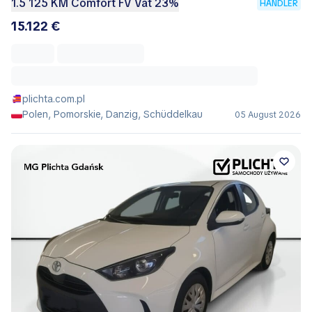
1.5 125 KM Comfort FV Vat 23%
HÄNDLER
15.122 €
plichta.com.pl
Polen, Pomorskie, Danzig, Schüddelkau
05 August 2026