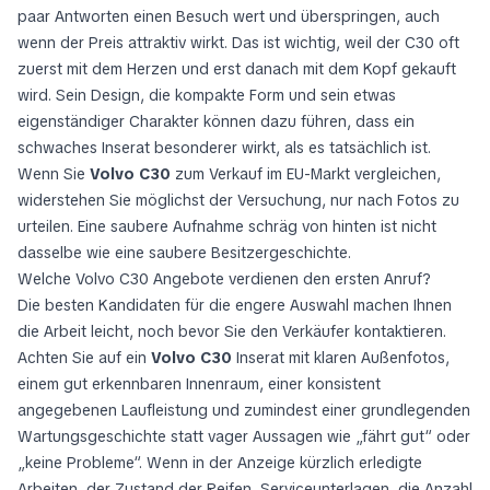
paar Antworten einen Besuch wert
und
überspringen, auch
wenn der Preis attraktiv wirkt
. Das ist wichtig, weil der C30 oft
zuerst mit dem Herzen und erst danach mit dem Kopf gekauft
wird. Sein Design, die kompakte Form und sein etwas
eigenständiger Charakter können dazu führen, dass ein
schwaches Inserat besonderer wirkt, als es tatsächlich ist.
Wenn Sie
Volvo C30
zum Verkauf im EU-Markt vergleichen,
widerstehen Sie möglichst der Versuchung, nur nach Fotos zu
urteilen. Eine saubere Aufnahme schräg von hinten ist nicht
dasselbe wie eine saubere Besitzergeschichte.
Welche Volvo C30 Angebote verdienen den ersten Anruf?
Die besten Kandidaten für die engere Auswahl machen Ihnen
die Arbeit leicht, noch bevor Sie den Verkäufer kontaktieren.
Achten Sie auf ein
Volvo C30
Inserat mit klaren Außenfotos,
einem gut erkennbaren Innenraum, einer konsistent
angegebenen Laufleistung und zumindest einer grundlegenden
Wartungsgeschichte statt vager Aussagen wie „fährt gut“ oder
„keine Probleme“. Wenn in der Anzeige kürzlich erledigte
Arbeiten, der Zustand der Reifen, Serviceunterlagen, die Anzahl