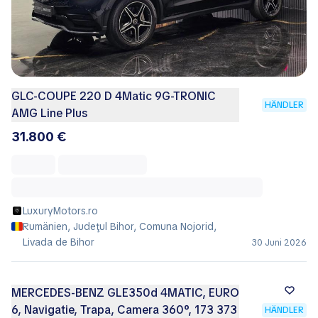
GLC-COUPE 220 D 4Matic 9G-TRONIC
HÄNDLER
AMG Line Plus
31.800 €
LuxuryMotors.ro
Rumänien, Judeţul Bihor, Comuna Nojorid,
Livada de Bihor
30 Juni 2026
MERCEDES-BENZ GLE350d 4MATIC, EURO
6, Navigatie, Trapa, Camera 360°, 173 373
HÄNDLER