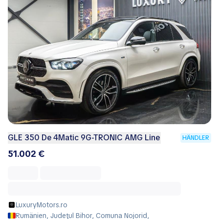
GLE 350 De 4Matic 9G-TRONIC AMG Line
HÄNDLER
51.002 €
LuxuryMotors.ro
Rumänien, Judeţul Bihor, Comuna Nojorid,