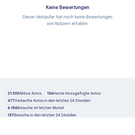
Keine Bewertungen
Dieser Verkäufer hat noch keine Bewertungen
von Nutzern erhalten.
21.505
Aktive Autos
136
Heute hinzugefügte Autos
477
Verkaufte Autos in den letzten 24 Stunden
6.186
Besuche im letzten Monat
137
Besuche in den letzten 24 Stunden
Autos
Über uns
Blog
Kontakt
support@zvelta.com