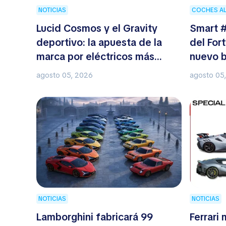
NOTICIAS
COCHES A
Lucid Cosmos y el Gravity
Smart #
deportivo: la apuesta de la
del For
marca por eléctricos más
nuevo b
asequibles
agosto 05, 2026
agosto 05
NOTICIAS
NOTICIAS
Lamborghini fabricará 99
Ferrari