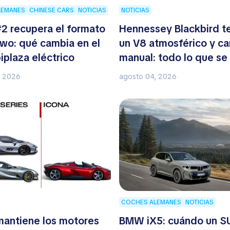
LEMANES
CHINESE CARS
NOTICIAS
NOTICIAS
2 recupera el formato
Hennessey Blackbird t
two: qué cambia en el
un V8 atmosférico y c
iplaza eléctrico
manual: todo lo que se
del nuevo hipercoche
, 2026
agosto 04, 2026
COCHES ALEMANES
NOTICIAS
 mantiene los motores
BMW iX5: cuándo un S