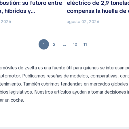
ustión: su futuro entre
eléctrico de 2,9 tonela
, híbridos y
compensa la huella de
cidad
de su batería
, 2026
agosto 02, 2026
1
2
…
10
11
omóviles de zvelta es una fuente útil para quienes se interesan 
automotor. Publicamos reseñas de modelos, comparativas, con
enimiento. También cubrimos tendencias en mercados globales 
bios legislativos. Nuestros artículos ayudan a tomar decisiones 
ar un coche.