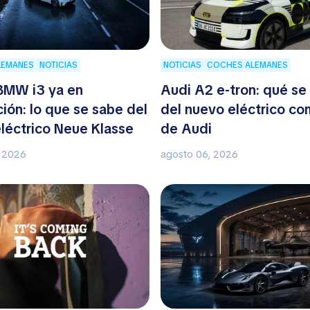
LEMANES
NOTICIAS
NOTICIAS
COCHES ALEMANES
BMW i3 ya en
Audi A2 e-tron: qué se
ión: lo que se sabe del
del nuevo eléctrico c
léctrico Neue Klasse
de Audi
, 2026
agosto 06, 2026