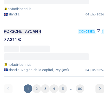
notadir.benni.is
Islandia
04 julio 2026
PORSCHE TAYCAN 4
CONCESIONARIO
77.211 €
notadir.benni.is
Islandia, Región de la capital, Reykjavík
04 julio 2026
1
2
3
4
5
...
80