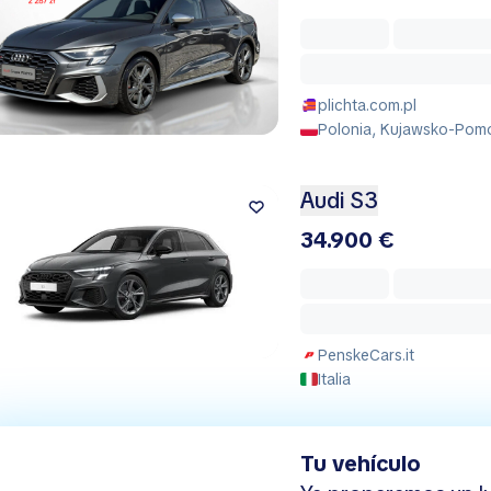
plichta.com.pl
Polonia, Kujawsko-Pomo
Audi S3
34.900 €
PenskeCars.it
Italia
Tu vehículo