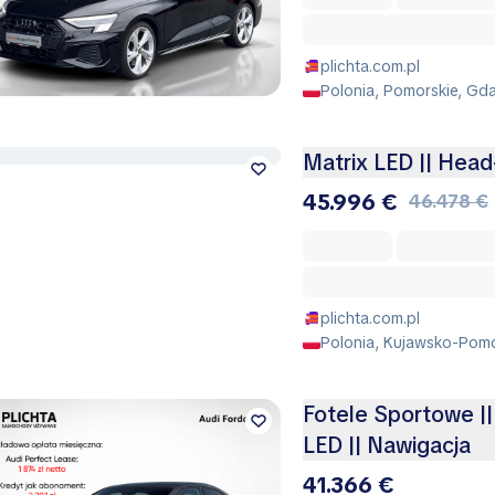
plichta.com.pl
Polonia, Pomorskie, Gda
Matrix LED || Hea
45.996 €
46.478 €
plichta.com.pl
Polonia, Kujawsko-Pomo
Fotele Sportowe ||
LED || Nawigacja
41.366 €