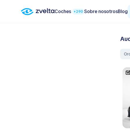
Coches
Sobre nosotros
Blog
+290
Aud
Or