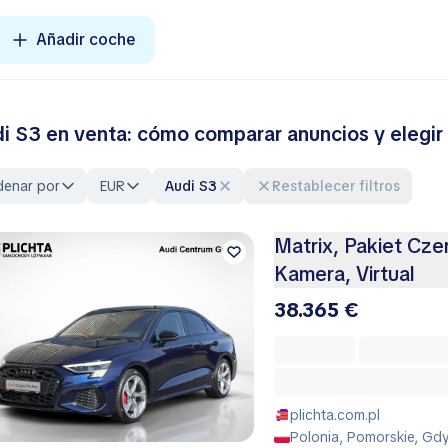
Añadir coche
i S3 en venta: cómo comparar anuncios y elegir
denar por
EUR
Audi S3
Restablecer filtros
Matrix, Pakiet Cze
Kamera, Virtual
38.365 €
plichta.com.pl
Polonia, Pomorskie, Gd