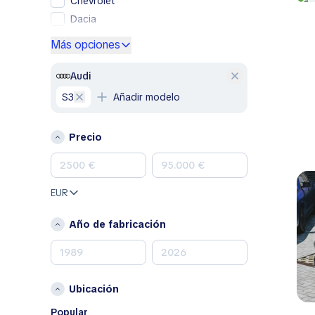
Chevrolet
Dacia
Ford
Más opciones
Genesis
GMC
Audi
Honda
S3
Añadir modelo
Hyundai
Jeep
Precio
Kia
Land Rover
Lexus
EUR
Mazda
Mercedes-Benz
Año de fabricación
MINI
Nissan
Opel
Ubicación
Peugeot
Porsche
Popular