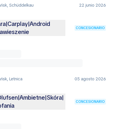
ańsk, Schüddelkau
22 junio 2026
ra|Carplay|Android
CONCESIONARIO
awieszenie
ńsk, Letnica
05 agosto 2026
lufsen|Ambietne|Skóra|
CONCESIONARIO
fania