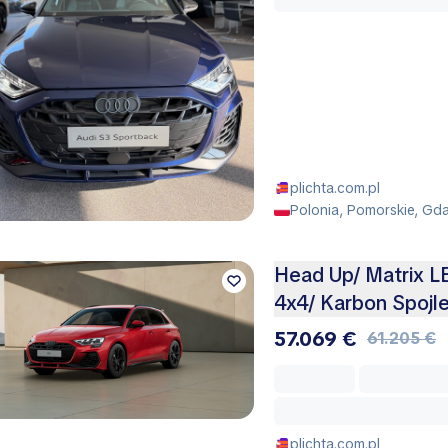
plichta.com.pl
Polonia, Pomorskie, Gd
Head Up/ Matrix L
4x4/ Karbon Spojle
57.069 €
61.205 €
plichta.com.pl