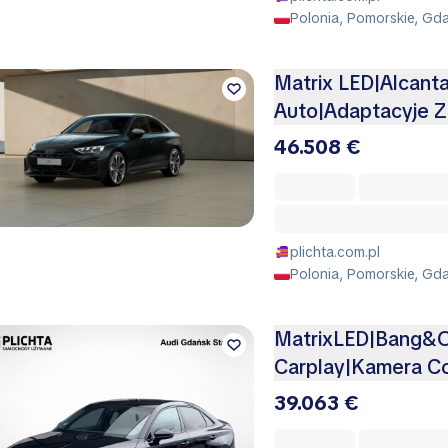
Polonia, Pomorskie, Gd
Matrix LED|Alcanta
Auto|Adaptacyje Z
46.508 €
plichta.com.pl
Polonia, Pomorskie, Gda
MatrixLED|Bang&O
Carplay|Kamera Co
39.063 €