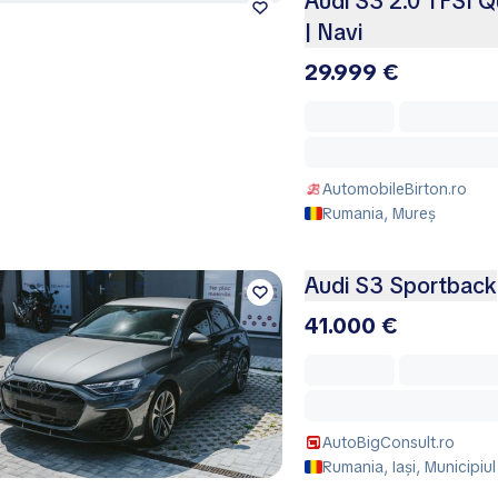
Audi S3 2.0 TFSI Q
| Navi
29.999 €
AutomobileBirton.ro
Rumania, Mureș
Audi S3 Sportback
41.000 €
AutoBigConsult.ro
Rumania, Iași, Municipiul