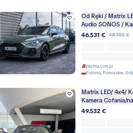
Od Ręki / Matrix L
Audio SONOS / K
46.531 €
48.105 €
plichta.com.pl
Polonia, Pomorskie, Gd
Matrix LED/ 4x4/ 
Kamera Cofania/na
49.532 €