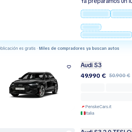
Ya preparamos un lu
blicación es gratis ·
Miles de compradores ya buscan autos
Audi S3
49.990 €
50.900 €
PenskeCars.it
Italia