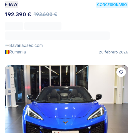
E-RAY
CONCESIONARIO
192.390 €
193.600 €
BavariaUsed.com
Rumania
20 febrero 2026