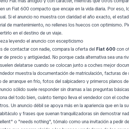
eño Fiat más antiguo y con carácter, mientras que otros comp
ren un Fiat 600 compacto que encaje en la vida diaria. Por eso,
ual. Si el anuncio no muestra con claridad el año exacto, el estad
orial de mantenimiento, no rellenes los huecos con optimismo. Pi
rtirlo en el destino de un viaje.
eza leyendo el anuncio con escepticismo
s de contactar con nadie, compara la oferta del
Fiat 600
con ot
ar de precio y antigüedad. No porque cada alternativa sea una riva
suelen delatarse cuando se colocan junto a coches mejor docum
endedor muestra la documentación de matriculación, facturas de 
o de arranque en frío, fotos del salpicadero y primeros planos de 
nuncio sólido suele responder sin dramas a las preguntas básica
iona del todo bien, cuánto tiempo lleva el vendedor con el coche y
tros. Un anuncio débil se apoya más en la apariencia que en la sus
habitáculo y frases que suenan tranquilizadoras sin demostrar nad
ellent" o "needs nothing", tómalo como una invitación a pedir de