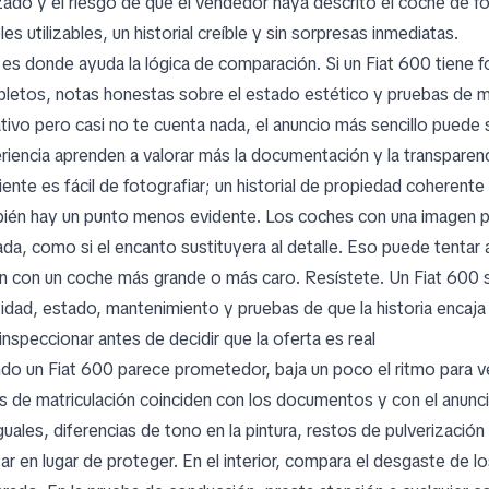
zado y el riesgo de que el vendedor haya descrito el coche de for
es utilizables, un historial creíble y sin sorpresas inmediatas.
 es donde ayuda la lógica de comparación. Si un Fiat 600 tiene
letos, notas honestas sobre el estado estético y pruebas de m
ativo pero casi no te cuenta nada, el anuncio más sencillo pued
riencia aprenden a valorar más la documentación y la transparenci
iente es fácil de fotografiar; un historial de propiedad coherente e
ién hay un punto menos evidente. Los coches con una imagen p
jada, como si el encanto sustituyera al detalle. Eso puede tenta
an con un coche más grande o más caro. Resístete. Un Fiat 600
tidad, estado, mantenimiento y pruebas de que la historia encaja
inspeccionar antes de decidir que la oferta es real
do un Fiat 600 parece prometedor, baja un poco el ritmo para ve
s de matriculación coinciden con los documentos y con el anuncio
guales, diferencias de tono en la pintura, restos de pulverizació
tar en lugar de proteger. En el interior, compara el desgaste de l