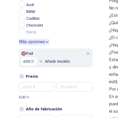
Preg
Audi
No n
BMW
¿Est
Cadillac
¿Qué
Chevrolet
¿Hay
Dacia
¿El 
Ford
Más opciones
¿Hay
Genesis
¿Pue
GMC
Fiat
Esta
Honda
600
Añadir modelo
Hyundai
y dir
Jeep
enfa
Precio
Kia
inútil
Land Rover
Por 
Lexus
En u
EUR
Mazda
pued
Mercedes-Benz
Año de fabricación
el s
MINI