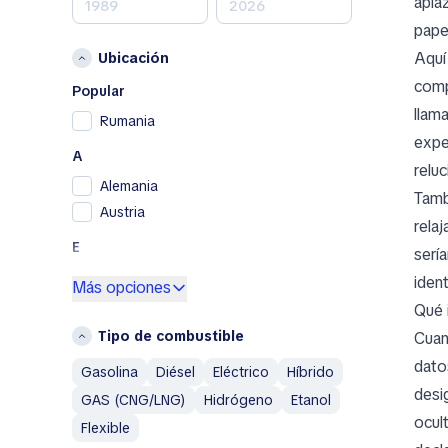
apla
Nissan
papel
Opel
Aquí
Ubicación
Peugeot
comp
Porsche
Popular
llam
RAM
Rumania
expe
Renault
A
Renault Samsung
reluc
Alemania
Skoda
Tamb
Austria
SsangYong
rela
Subaru
E
serí
Toyota
España
iden
Más opciones
Volkswagen
Qué 
F
Volvo
Tipo de combustible
Cuan
Francia
A
dato
Gasolina
Diésel
Eléctrico
Híbrido
G
Abarth
desi
GAS (CNG/LNG)
Hidrógeno
Etanol
Grecia
Aixam
ocul
Flexible
Alfa Romeo
I