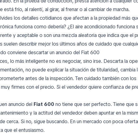
arado. En la prueba de conducción, presta atención a cualquier 
 está frío, al ralentí, al girar, al frenar o al cambiar de marcha.
lvides los detalles cotidianos que afectan a la propiedad más qu
trónica funciona como debería? ¿El aire acondicionado funciona 
rente y aceptable o son una mezcla aleatoria que indica que el
as suelen describir mejor los últimos años de cuidado que cualqui
do conviene descartar un anuncio del Fiat 600
es, lo más inteligente no es negociar, sino irse. Descarta la ope
entación, no puede explicar la situación de titularidad, cambia l
rometerte antes de la inspección. Ten cuidado también con los
 muy firmes con el precio. Si el vendedor quiere confianza de pre
uen anuncio del
Fiat 600
no tiene que ser perfecto. Tiene que s
antenimiento y la actitud del vendedor deben apuntar en la misma
de cerca. Si no, sigue buscando. En un mercado con poca oferta, 
ta que el entusiasmo.