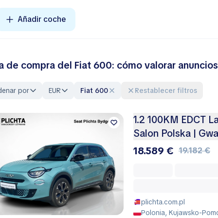
Añadir coche
a de compra del Fiat 600: cómo valorar anuncios 
denar por
EUR
Fiat 600
Restablecer filtros
1.2 100KM EDCT La P
Salon Polska | Gwa
18.589 €
19.182 €
plichta.com.pl
Polonia, Kujawsko-Pomo