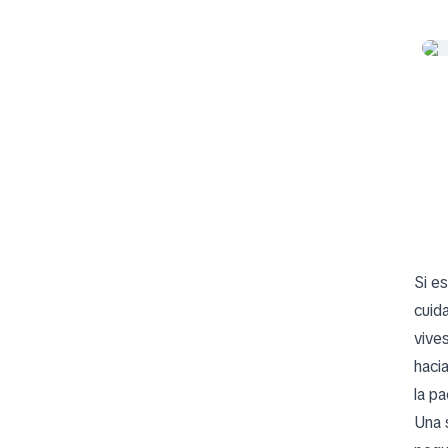
Si e
cuid
vive
haci
la p
Una 