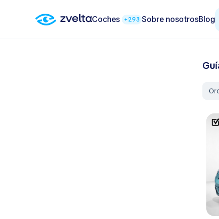
Coches
Sobre nosotros
Blog
+293
Guí
Or