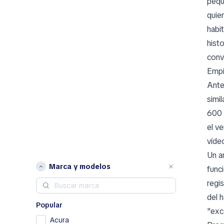
pequ
quie
habit
hist
conve
Empi
Ante
simil
600 
el v
víde
Un a
Marca y modelos
func
regis
del 
Popular
"exc
Acura