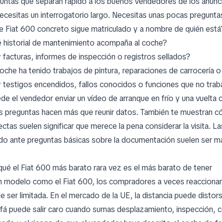
untas que separan rápido a los buenos vendedores de los anun
ecesitas un interrogatorio largo. Necesitas unas pocas preguntas 
e Fiat 600 concreto sigue matriculado y a nombre de quién está
 historial de mantenimiento acompaña al coche?
 facturas, informes de inspección o registros sellados?
coche ha tenido trabajos de pintura, reparaciones de carrocería o
 testigos encendidos, fallos conocidos o funciones que no tra
de el vendedor enviar un vídeo de arranque en frío y una vuelta 
s preguntas hacen más que reunir datos. También te muestran c
ectas suelen significar que merece la pena considerar la visita. 
do ante preguntas básicas sobre la documentación suelen ser más 
.
qué el Fiat 600 más barato rara vez es el más barato de tener
n modelo como el Fiat 600, los compradores a veces reaccionan 
e ser limitada. En el mercado de la UE, la distancia puede distor
ofá puede salir caro cuando sumas desplazamiento, inspección, 