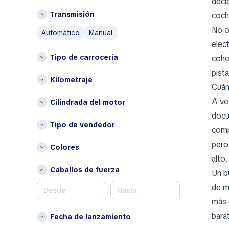
decl
AM General
Islandia
Transmisión
coche
AMC
Italia
No o
automático
manual
Aston Martin
L
elec
Austin
Tipo de carrocería
cohe
Lituania
Austin Healey
pist
Avatr
P
Kilometraje
Cuán
Países Bajos
B
A vec
Cilindrada del motor
Polonia
BAIC
docum
Bentley
Otros
Tipo de vendedor
comp
Bestune
Bélgica
pero
Colores
Brabus
Bulgaria
alto.
Bugatti
Chipre
Caballos de fuerza
Un b
Buick
Croacia
de m
BYD
Dinamarca
más 
Eslovenia
C
bara
Fecha de lanzamiento
Estonia
Changan