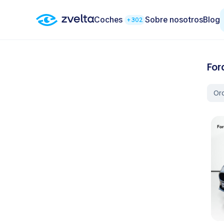
Coches
Sobre nosotros
Blog
+302
For
Or