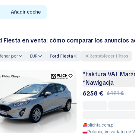
Añadir coche
d Fiesta en venta: cómo comparar los anuncios
denar por
EUR
Ford Fiesta
Restablecer filtros
*Faktura VAT Marż
*Nawigacja
6258 €
6491 €
plichta.com.pl
Polonia, Voivodato de V