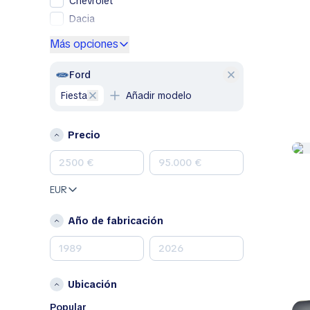
Chevrolet
Dacia
Ford
Más opciones
Genesis
GMC
Ford
Honda
Fiesta
Añadir modelo
Hyundai
Jeep
Precio
Kia
Land Rover
Lexus
EUR
Mazda
Mercedes-Benz
Año de fabricación
MINI
Nissan
Opel
Ubicación
Peugeot
Porsche
Popular