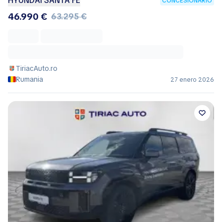
HYUNDAI SANTA FE
CONCESIONARIO
46.990 €
63.295 €
TiriacAuto.ro
Rumania
27 enero 2026