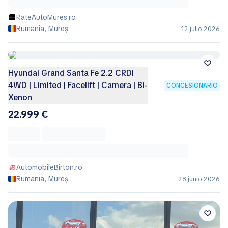
RateAutoMures.ro
Rumania, Mureș
12 julio 2026
Hyundai Grand Santa Fe 2.2 CRDI
4WD | Limited | Facelift | Camera | Bi-
CONCESIONARIO
Xenon
22.999 €
AutomobileBirton.ro
Rumania, Mureș
28 junio 2026