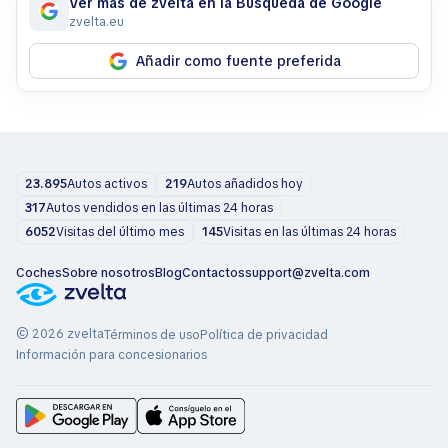
Ver más de zvelta en la Búsqueda de Google
zvelta.eu
Añadir como fuente preferida
23.895
Autos activos
219
Autos añadidos hoy
317
Autos vendidos en las últimas 24 horas
6052
Visitas del último mes
145
Visitas en las últimas 24 horas
Coches
Sobre nosotros
Blog
Contactos
support@zvelta.com
© 2026 zvelta
Términos de uso
Política de privacidad
Información para concesionarios