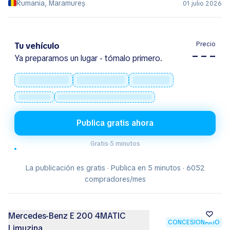
atp-group.ro
Rumania, Maramureș
01 julio 2026
Mercedes-Benz E 300 E 4MATIC
CONCESIONARIO
Limuzina Cu Tehnologie EQ Hybrid
93.000 €
98.446 €