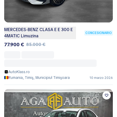
MERCEDES-BENZ CLASA E E 300 E
CONCESIONARIO
4MATIC Limuzina
77.900 €
85.000 €
AutoKlass.ro
Rumania, Timiş, Municipiul Timişoara
10 marzo 2026