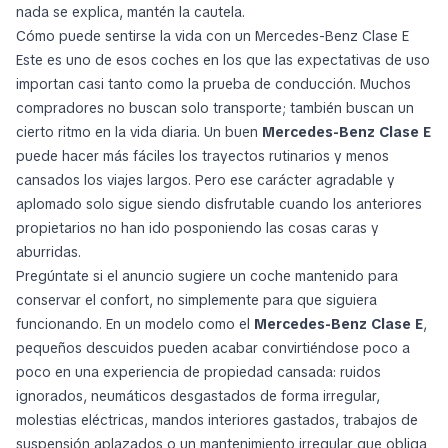
Mercedes-Benz E 200 4MATIC
CONCESIONARIO
Limuzina
85.530 €
87.345 €
atp-group.ro
Rumania, Maramureș
01 julio 2026