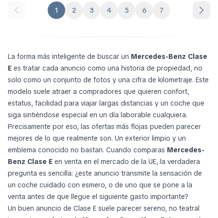
Mercedes-Benz E 300 E 4MATIC
CONCESIONARIO
Limuzina Cu Tehnologie EQ Hybrid
84.417 €
86.232 €
atp-group.ro
Rumania, Maramureș
01 julio 2026