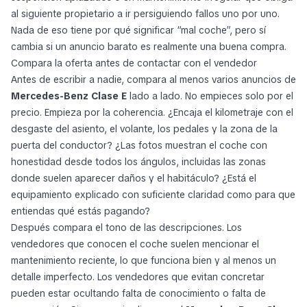
Mercedes-Benz E-Class AMG• 2019
CONCESIONARIO
23.490 €
RusuAuto.ro
Rumania, Maramureș
13 julio 2026
1
2
3
4
5
6
7
La forma más inteligente de buscar un
Mercedes-Benz Clase
E
es tratar cada anuncio como una historia de propiedad, no
solo como un conjunto de fotos y una cifra de kilometraje. Este
modelo suele atraer a compradores que quieren confort,
estatus, facilidad para viajar largas distancias y un coche que