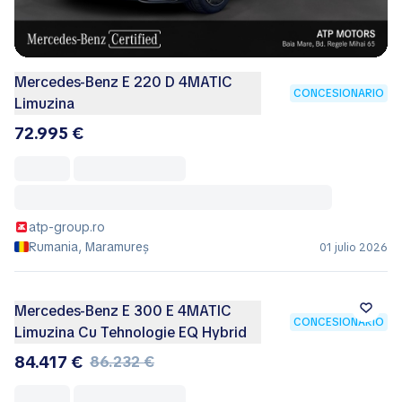
compradores/mes
Mercedes-Benz E 200 4MATIC
CONCESIONARIO
Limuzina
76.413 €
78.228 €