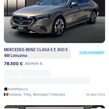
MERCEDES-BENZ CLASA E E 300 E
CONCESIONARIO
4M Limuzina
78.500 €
80.904 €
AutoKlass.ro
Rumania, Timiş, Municipiul Timişoara
06 abril 2026