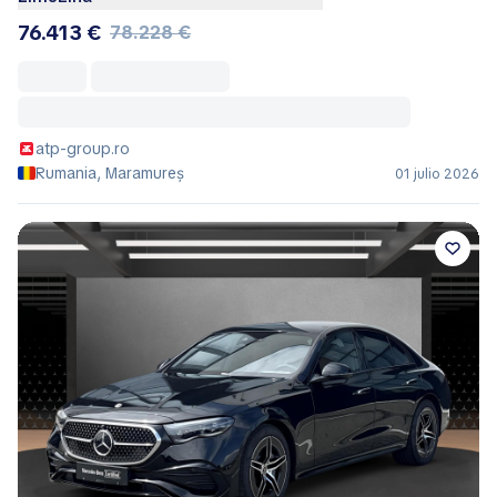
atp-group.ro
Rumania, Maramureș
01 julio 2026
Precio
Tu vehículo
– – –
Ya preparamos un lugar - tómalo primero.
Publica gratis ahora
Gratis
·
5 minutos
La publicación es gratis · Publica en 5 minutos · 6052