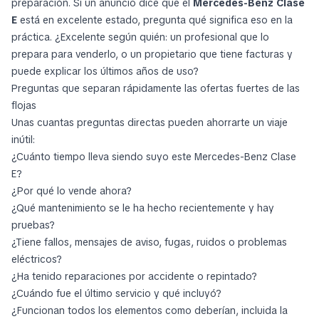
siga sintiéndose especial en un día laborable cualquiera.
Precisamente por eso, las ofertas más flojas pueden parecer
mejores de lo que realmente son. Un exterior limpio y un
emblema conocido no bastan. Cuando comparas
Mercedes-
Benz Clase E
en venta en el mercado de la UE, la verdadera
pregunta es sencilla: ¿este anuncio transmite la sensación de
un coche cuidado con esmero, o de uno que se pone a la
venta antes de que llegue el siguiente gasto importante?
Un buen anuncio de Clase E suele parecer sereno, no teatral
Las mejores ofertas de
Mercedes-Benz Clase E
de segunda
mano suelen tener un tono sorprendentemente contenido. Ves
fotos claras a la luz del día, una descripción directa, mención
del historial de mantenimiento y un vendedor que explica qué
se ha sustituido sin convertir el anuncio en un discurso.
Conviene tener más cuidado cuando un anuncio se apoya
demasiado en un lenguaje de lujo vago pero dice poco sobre
mantenimiento, uso anterior, testigos de aviso o trabajos
recientes. En este modelo, la confianza suele construirse con