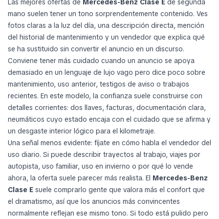
Mercedes-Benz E 450 4 MATIC
CONCESIONARIO
LIMUZINA
25.779 €
atp-group.ro
Rumania, Maramureș
01 julio 2026