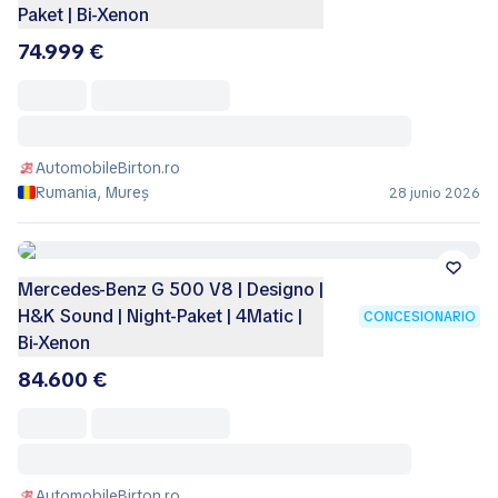
Paket | Bi-Xenon
74.999 €
AutomobileBirton.ro
Rumania, Mureș
28 junio 2026
Mercedes-Benz G 500 V8 | Designo |
H&K Sound | Night-Paket | 4Matic |
CONCESIONARIO
Bi-Xenon
84.600 €
AutomobileBirton.ro