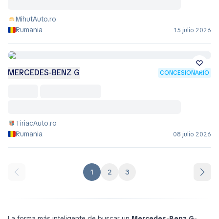
MihutAuto.ro
Rumania
15 julio 2026
MERCEDES-BENZ G
CONCESIONARIO
TiriacAuto.ro
Rumania
08 julio 2026
1
2
3
La forma más inteligente de buscar un
Mercedes-Benz G-