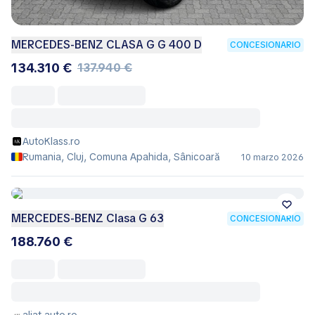
MERCEDES-BENZ CLASA G G 400 D
CONCESIONARIO
134.310 €
137.940 €
AutoKlass.ro
Rumania, Cluj, Comuna Apahida, Sânicoară
10 marzo 2026
MERCEDES-BENZ Clasa G 63
CONCESIONARIO
188.760 €
aliat-auto.ro