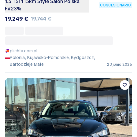
1.5 TSI 115km Style Salon Polska
CONCESIONARIO
FV23%
19.249 €
19.744 €
plichta.com.pl
Polonia, Kujawsko-Pomorskie, Bydgoszcz,
Bartodzieje Małe
23 junio 2026