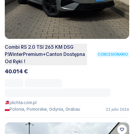
Combi RS 2.0 TSI 265 KM DSG
P.WinterPremium+Canton Dostępna
CONCESIONARIO
Od Ręki !
40.014 €
plichta.com.pl
Polonia, Pomorskie, Gdynia, Grabau
22 julio 2026