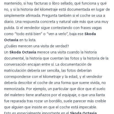
mantenido, si hay facturas o libro sellado, qué funciona y qué
no, y si la historia del kilometraje está documentada en lugar de
simplemente afirmada. Pregunta también si el coche se usa a
diario. Una respuesta concreta y natural vale más que una muy
pulida. Si el vendedor sigue contestando con frases vagas
como “todo está bien” o “ven a verlo”, baja ese
Skoda
Octavia
en tu lista.
¿Cuáles merecen una visita de verdad?
Un
Skoda Octavia
merece una visita cuando la historia
documental, la historia que cuentan las fotos y la historia de la
conversación encajan entre sí. La documentación de
matriculación debería ser sencilla, las fotos deberían
corresponderse con el kilometraje y la edad, y el vendedor
debería describir el coche de una forma que suene vivida, no
memorizada. Por ejemplo, un particular que dice que el suelo
del maletero tiene arañazos por el equipaje, o que una llanta
fue reparada tras rozar un bordillo, suele parecer más creíble
que alguien que insiste en que el coche está impecable.
Esto es especialmente importante en el
Skoda Octavia
,