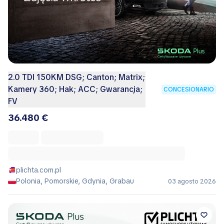
2.0 TDI 150KM DSG; Canton; Matrix;
Kamery 360; Hak; ACC; Gwarancja;
CONCESIONARIO
FV
36.480 €
plichta.com.pl
Polonia, Pomorskie, Gdynia, Grabau
03 agosto 2026