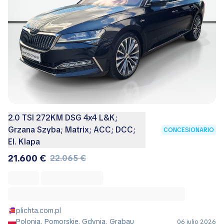
2.0 TSI 272KM DSG 4x4 L&K;
Grzana Szyba; Matrix; ACC; DCC;
CONCESIONARIO
El. Klapa
21.600 €
22.065 €
plichta.com.pl
Polonia, Pomorskie, Gdynia, Grabau
06 julio 2026