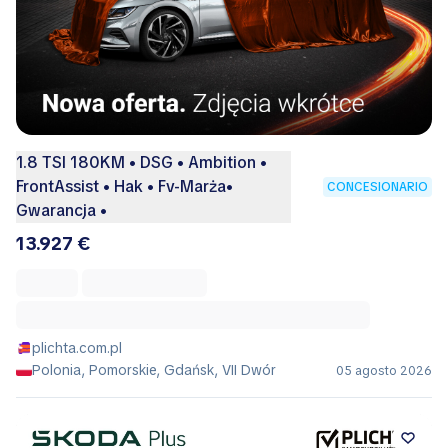
1.8 TSI 180KM • DSG • Ambition •
FrontAssist • Hak • Fv-Marża•
CONCESIONARIO
Gwarancja •
13.927 €
plichta.com.pl
Polonia, Pomorskie, Gdańsk, VII Dwór
05 agosto 2026