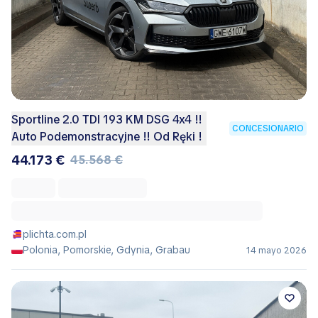
Sportline 2.0 TDI 193 KM DSG 4x4 !!
CONCESIONARIO
Auto Podemonstracyjne !! Od Ręki !
44.173 €
45.568 €
plichta.com.pl
Polonia, Pomorskie, Gdynia, Grabau
14 mayo 2026