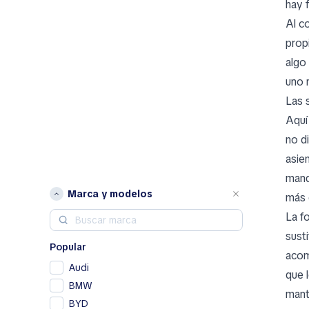
hay 
Al c
prop
algo
uno 
Las 
Aquí
no d
asie
mand
Marca y modelos
más 
La f
sust
Popular
acom
Audi
que 
BMW
mant
BYD