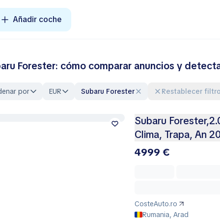
Añadir coche
aru Forester: cómo comparar anuncios y detect
denar por
EUR
Subaru Forester
Restablecer filtr
Subaru Forester,2.
Clima, Trapa, An 2
4999 €
CosteAuto.ro
Rumania, Arad