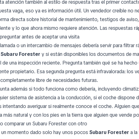
ta atención también al estilo de respuesta tras el primer contact
uesta vaga, eso ya es información útil. Un vendedor creíble no ne
orma directa sobre historial de mantenimiento, testigos de avi
dente y lo que ahora mismo requiere atención. Las respuestas ráp
preguntar antes de aceptar una visita
llamada o un intercambio de mensajes debería servir para filtrar
e
Subaru Forester
y si están disponibles los documentos de mat
l de una inspección reciente. Pregunta también qué se ha hecho
iente propietario. Esa segunda pregunta está infravalorada: los
 completamente libre de necesidades futuras.
unta además si todo funciona como debería, incluyendo climatizac
quier sistema de asistencia a la conducción, si el coche dispone 
s intentando averiguar si realmente conoce el coche. Alguien que
a más natural y con los pies en la tierra que alguien que vende 
 comparar un Subaru Forester con otro
n un momento dado solo hay unos pocos
Subaru Forester
a la