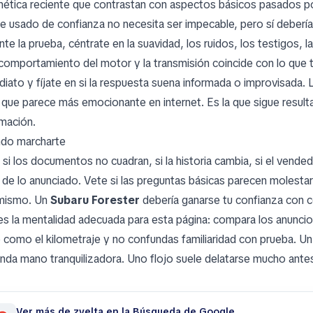
ética reciente que contrastan con aspectos básicos pasados por 
e usado de confianza no necesita ser impecable, pero sí debería
te la prueba, céntrate en la suavidad, los ruidos, los testigos, la
l comportamiento del motor y la transmisión coincide con lo que 
diato y fíjate en si la respuesta suena informada o improvisada.
a que parece más emocionante en internet. Es la que sigue resu
rmación.
do marcharte
 si los documentos no cuadran, si la historia cambia, si el vende
 de lo anunciado. Vete si las preguntas básicas parecen molesta
mismo. Un
Subaru Forester
debería ganarse tu confianza con c
es la mentalidad adecuada para esta página: compara los anuncios
o como el kilometraje y no confundas familiaridad con prueba. U
nda mano tranquilizadora. Uno flojo suele delatarse mucho ante
Ver más de zvelta en la Búsqueda de Google