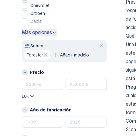
Pres
Chevrolet
resp
Citroen
de f
Dacia
acci
Ford
Más opciones
Qué 
Genesis
Una 
GMC
Subaru
est
Honda
Forester
Añadir modelo
Hyundai
pape
Jeep
sigu
Precio
Kia
está
Land Rover
Preg
Lexus
cual
EUR
Mazda
está
Mercedes-Benz
Año de fabricación
form
MINI
Cómo
Mitsubishi
Si e
Nissan