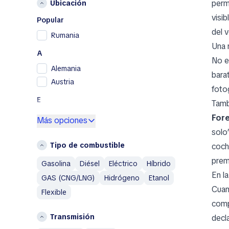
perm
Ubicación
Opel
visi
Peugeot
Popular
del 
Porsche
Rumania
Una 
Renault
A
Renault Samsung
No e
Alemania
Skoda
bara
Austria
SsangYong
fotog
Toyota
E
Tamb
Volkswagen
España
For
Más opciones
Volvo
solo
G
A
Tipo de combustible
coch
Grecia
Abarth
prem
Gasolina
Diésel
Eléctrico
Híbrido
I
Acura
En l
GAS (CNG/LNG)
Hidrógeno
Etanol
Italia
Aixam
Cuan
Flexible
Alfa Romeo
P
comp
AM General
Países Bajos
Transmisión
decl
AMC
Polonia