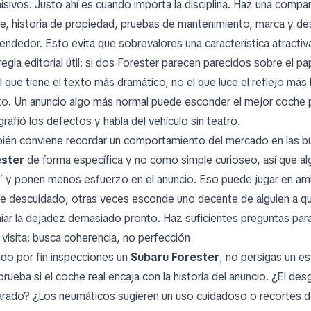
isivos. Justo ahí es cuando importa la disciplina. Haz una compar
ble, historia de propiedad, pruebas de mantenimiento, marca y de
vendedor. Esto evita que sobrevalores una característica atractiv
regla editorial útil: si dos Forester parecen parecidos sobre el p
l que tiene el texto más dramático, no el que luce el reflejo m
to. Un anuncio algo más normal puede esconder el mejor coche 
rafió los defectos y habla del vehículo sin teatro.
ién conviene recordar un comportamiento del mercado en las 
ester
de forma específica y no como simple curioseo, así que 
” y ponen menos esfuerzo en el anuncio. Eso puede jugar en am
e descuidado; otras veces esconde uno decente de alguien a quien
iar la dejadez demasiado pronto. Haz suficientes preguntas para d
a visita: busca coherencia, no perfección
do por fin inspecciones un
Subaru Forester
, no persigas un e
rueba si el coche real encaja con la historia del anuncio. ¿El des
arado? ¿Los neumáticos sugieren un uso cuidadoso o recortes 