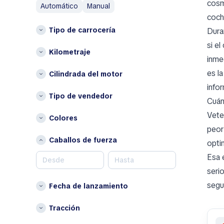
cosm
automático
manual
Aston Martin
Otros
coch
Austin
Tipo de carrocería
Duran
Bélgica
Austin Healey
Bulgaria
si e
Avatr
Kilometraje
Chipre
inme
B
Croacia
es l
Cilindrada del motor
BAIC
Dinamarca
info
Bentley
Tipo de vendedor
Eslovenia
Cuán
Bestune
Estonia
Vete
Colores
Brabus
Finlandia
peor
Bugatti
Francia
Caballos de fuerza
opti
Buick
Hungría
Esa 
Irlanda
C
seri
Islandia
Cadillac
segu
Fecha de lanzamiento
Letonia
Changan
Liechtenstein
Chery
Tracción
Lituania
Chrysler