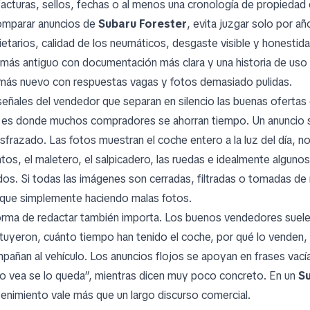
facturas, sellos, fechas o al menos una cronología de propiedad c
omparar anuncios de
Subaru Forester
, evita juzgar solo por añ
ietarios, calidad de los neumáticos, desgaste visible y honestid
 más antiguo con documentación más clara y una historia de uso 
más nuevo con respuestas vagas y fotos demasiado pulidas.
señales del vendedor que separan en silencio las buenas ofertas d
 es donde muchos compradores se ahorran tiempo. Un anuncio 
isfrazado. Las fotos muestran el coche entero a la luz del día, 
ntos, el maletero, el salpicadero, las ruedas e idealmente algun
os. Si todas las imágenes son cerradas, filtradas o tomadas de
que simplemente haciendo malas fotos.
orma de redactar también importa. Los buenos vendedores suelen
ituyeron, cuánto tiempo han tenido el coche, por qué lo venden
pañan al vehículo. Los anuncios flojos se apoyan en frases vací
lo vea se lo queda”, mientras dicen muy poco concreto. En un
S
enimiento vale más que un largo discurso comercial.