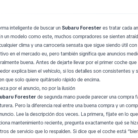
orma inteligente de buscar un
Subaru Forester
es tratar cada a
En un modelo como este, muchos compradores se sienten atraídos
cualquier clima y una carrocería sensata que sigue siendo útil co
ctivo en el mercado eu, pero también significa que anuncios me
ralmente buena. Antes de dejarte llevar por el primer coche qu
edor explica bien el vehículo, si los detalles son consistentes y 
ien que solo quiere quitárselo rápido de encima.
za por el anuncio, no por la ilusión
ubaru Forester
de segunda mano puede parecer una compra fác
turera. Pero la diferencia real entre una buena compra y un com
nuncio. Lee la descripción dos veces. La primera, fíjate en lo que
iona mantenimiento reciente, pregunta exactamente qué se hizo 
stros de servicio que lo respalden. Si dice que el coche está “b