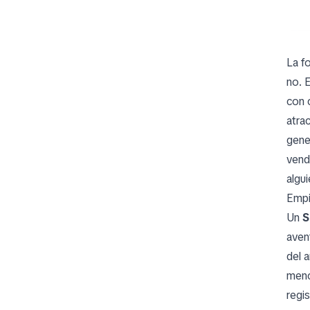
La f
no. 
con 
atra
gene
vend
algu
Empie
Un
S
aven
del a
menc
regi