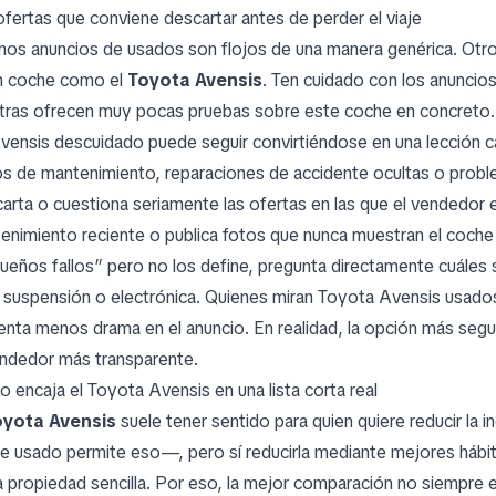
ofertas que conviene descartar antes de perder el viaje
nos anuncios de usados son flojos de una manera genérica. Otr
n coche como el
Toyota Avensis
. Ten cuidado con los anunci
tras ofrecen muy pocas pruebas sobre este coche en concreto. La
vensis descuidado puede seguir convirtiéndose en una lección c
os de mantenimiento, reparaciones de accidente ocultas o probl
arta o cuestiona seriamente las ofertas en las que el vendedor ev
enimiento reciente o publica fotos que nunca muestran el coche 
ueños fallos” pero no los define, pregunta directamente cuáles son
a suspensión o electrónica. Quienes miran Toyota Avensis usado
enta menos drama en el anuncio. En realidad, la opción más segura
endedor más transparente.
 encaja el Toyota Avensis en una lista corta real
oyota Avensis
suele tener sentido para quien quiere reducir la
e usado permite eso—, pero sí reducirla mediante mejores hábit
a propiedad sencilla. Por eso, la mejor comparación no siempre 