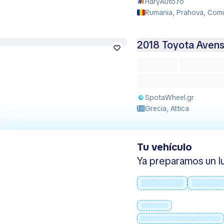
HaryAuto.ro
Rumania, Prahova, Com
2018 Toyota Avens
SpotaWheel.gr
Grecia, Attica
Tu vehículo
Ya preparamos un lu