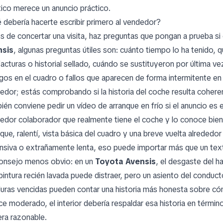
tico merece un anuncio práctico.
 debería hacerte escribir primero al vendedor?
s de concertar una visita, haz preguntas que pongan a prueba si 
nsis
, algunas preguntas útiles son: cuánto tiempo lo ha tenido,
facturas o historial sellado, cuándo se sustituyeron por última v
igos en el cuadro o fallos que aparecen de forma intermitente en 
edor; estás comprobando si la historia del coche resulta cohere
ién conviene pedir un vídeo de arranque en frío si el anuncio es 
edor colaborador que realmente tiene el coche y lo conoce bien
que, ralentí, vista básica del cuadro y una breve vuelta alrededor
nsiva o extrañamente lenta, eso puede importar más que un texto
onsejo menos obvio: en un
Toyota Avensis
, el desgaste del h
pintura recién lavada puede distraer, pero un asiento del condu
uras vencidas pueden contar una historia más honesta sobre cóm
ce moderado, el interior debería respaldar esa historia en térmi
ra razonable.