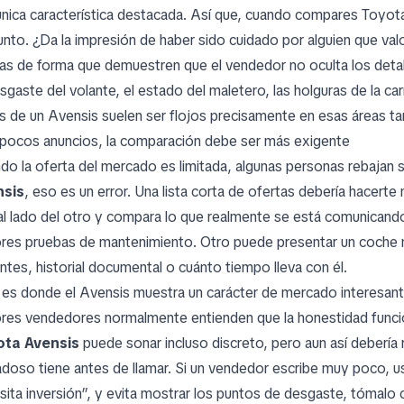
única característica destacada. Así que, cuando compares Toyota
unto. ¿Da la impresión de haber sido cuidado por alguien que val
as de forma que demuestren que el vendedor no oculta los detal
esgaste del volante, el estado del maletero, las holguras de la c
os de un Avensis suelen ser flojos precisamente en esas áreas ta
pocos anuncios, la comparación debe ser más exigente
do la oferta del mercado es limitada, algunas personas rebajan
nsis
, eso es un error. Una lista corta de ofertas debería hacer
al lado del otro y compara lo que realmente se está comunican
res pruebas de mantenimiento. Otro puede presentar un coche má
entes, historial documental o cuánto tiempo lleva con él.
 es donde el Avensis muestra un carácter de mercado interesant
res vendedores normalmente entienden que la honestidad funcio
ota Avensis
puede sonar incluso discreto, pero aun así debería
adoso tiene antes de llamar. Si un vendedor escribe muy poco,
sita inversión”, y evita mostrar los puntos de desgaste, tómalo