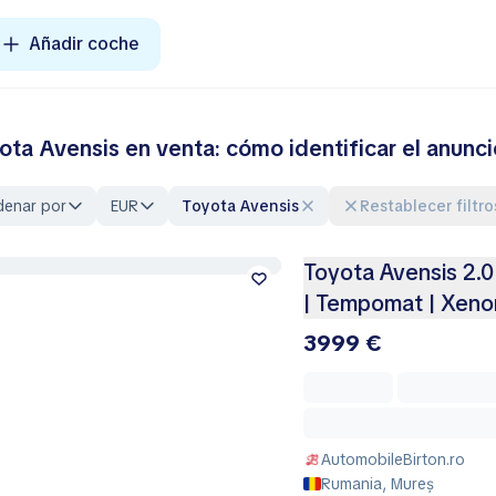
Añadir coche
ota Avensis en venta: cómo identificar el anun
denar por
EUR
Toyota Avensis
Restablecer filtro
Toyota Avensis 2.0
| Tempomat | Xeno
3999 €
AutomobileBirton.ro
Rumania, Mureș