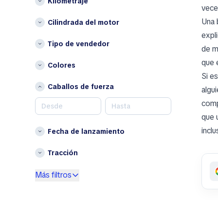
Kilometraje
Chipre
vece
B
Croacia
Una 
Cilindrada del motor
BAIC
Dinamarca
expli
Bentley
Tipo de vendedor
Eslovenia
de m
Bestune
Estonia
que 
Colores
Brabus
Finlandia
Si e
Bugatti
Francia
Caballos de fuerza
algu
Buick
Hungría
comp
Irlanda
C
que 
Islandia
Cadillac
incl
Fecha de lanzamiento
Letonia
Changan
Liechtenstein
Chery
Tracción
Lituania
Chrysler
Luxemburgo
Más filtros
Cupra
Malta
D
Noruega
DaeChang Motors
Portugal