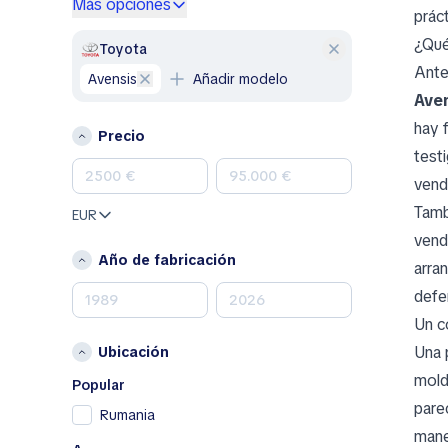
Más opciones
prác
Genesis
¿Qué
GMC
Toyota
Ante
Honda
Avensis
Añadir modelo
Hyundai
Ave
Jeep
hay 
Precio
Kia
test
Land Rover
vend
Lexus
Tamb
EUR
Mazda
vend
Mercedes-Benz
Año de fabricación
arran
MINI
defe
Mitsubishi
Un c
Nissan
Una 
Ubicación
Opel
mold
Peugeot
Popular
pare
Porsche
Rumania
mane
Renault