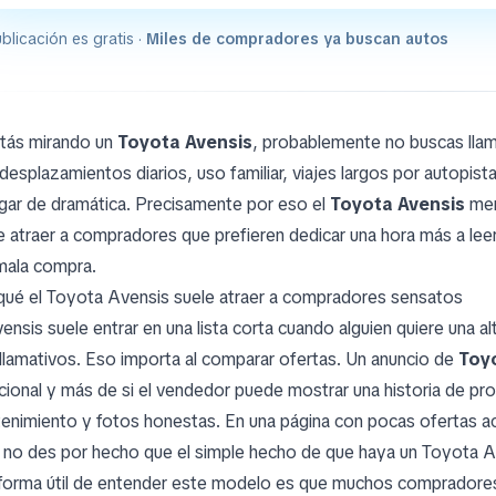
blicación es gratis ·
Miles de compradores ya buscan autos
stás mirando un
Toyota Avensis
, probablemente no buscas llama
: desplazamientos diarios, uso familiar, viajes largos por autopis
ugar de dramática. Precisamente por eso el
Toyota Avensis
mer
e atraer a compradores que prefieren dedicar una hora más a lee
mala compra.
qué el Toyota Avensis suele atraer a compradores sensatos
vensis suele entrar en una lista corta cuando alguien quiere una a
llamativos. Eso importa al comparar ofertas. Un anuncio de
Toy
ional y más de si el vendedor puede mostrar una historia de propi
enimiento y fotos honestas. En una página con pocas ofertas ac
 no des por hecho que el simple hecho de que haya un Toyota Ave
forma útil de entender este modelo es que muchos compradores l