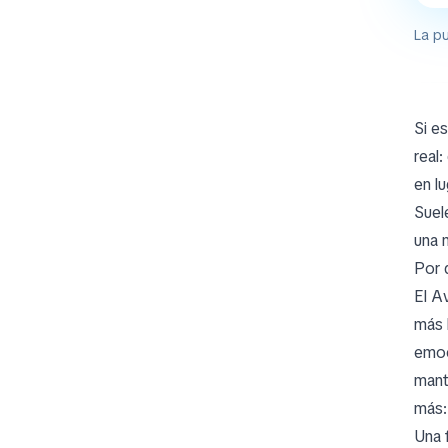
La pu
Si e
real
en l
Suel
una 
Por 
El A
más 
emoc
mant
más:
Una 