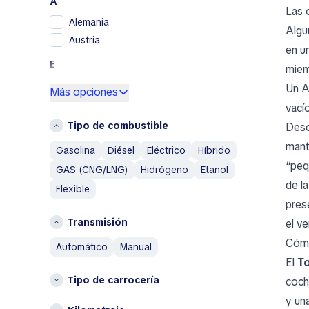
A
Renault Samsung
Las 
Alemania
Skoda
Algu
Austria
SsangYong
en u
Toyota
E
mien
Volkswagen
España
Un A
Más opciones
Volvo
vací
G
A
Tipo de combustible
Desc
Grecia
Abarth
mant
Gasolina
Diésel
Eléctrico
Híbrido
I
Acura
“peq
GAS (CNG/LNG)
Hidrógeno
Etanol
Italia
Aixam
de l
Flexible
Alfa Romeo
P
pres
AM General
Países Bajos
Transmisión
el v
AMC
Polonia
Cómo
automático
manual
Aston Martin
Otros
El
T
Austin
Tipo de carrocería
coch
Bélgica
Austin Healey
Bulgaria
y un
Avatr