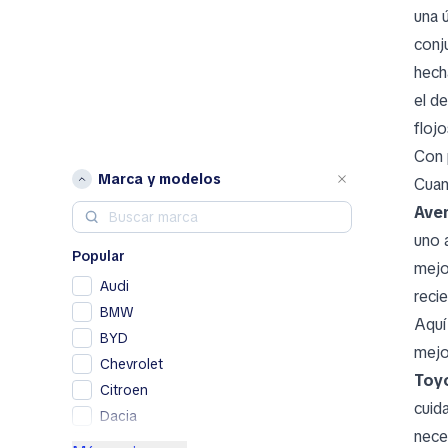
una 
conj
hech
el d
floj
Con 
Marca y modelos
Cuan
Ave
uno 
Popular
mejo
Audi
reci
BMW
Aquí
BYD
mejo
Chevrolet
Toy
Citroen
cuid
Dacia
nece
Ford