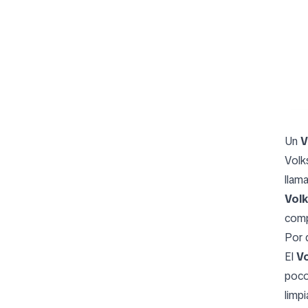
Un
V
Volk
llam
Vol
comp
Por 
El
V
poco
limp