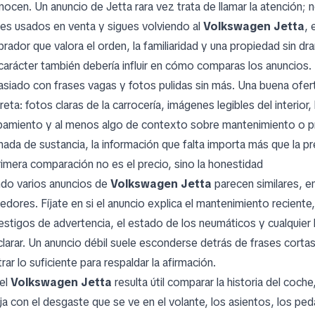
nocen. Un anuncio de Jetta rara vez trata de llamar la atención; 
es usados en venta y sigues volviendo al
Volkswagen Jetta
, 
rador que valora el orden, la familiaridad y una propiedad sin d
carácter también debería influir en cómo comparas los anuncios.
siado con frases vagas y fotos pulidas sin más. Una buena ofe
eta: fotos claras de la carrocería, imágenes legibles del interior,
pamiento y al menos algo de contexto sobre mantenimiento o p
nada de sustancia, la información que falta importa más que la pr
rimera comparación no es el precio, sino la honestidad
do varios anuncios de
Volkswagen Jetta
parecen similares, 
edores. Fíjate en si el anuncio explica el mantenimiento reciente,
testigos de advertencia, el estado de los neumáticos y cualquier
clarar. Un anuncio débil suele esconderse detrás de frases cort
ar lo suficiente para respaldar la afirmación.
el
Volkswagen Jetta
resulta útil comparar la historia del coche
ja con el desgaste que se ve en el volante, los asientos, los pe