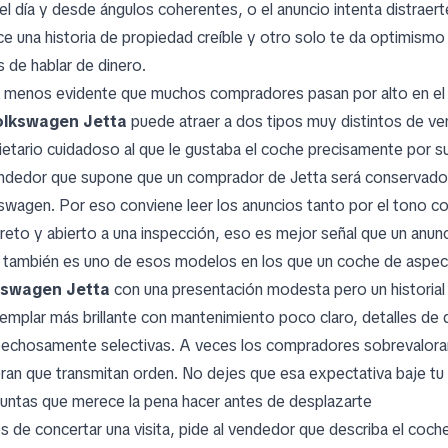
del día y desde ángulos coherentes, o el anuncio intenta distrae
ce una historia de propiedad creíble y otro solo te da optimismo
s de hablar de dinero.
 menos evidente que muchos compradores pasan por alto en el
olkswagen Jetta
puede atraer a dos tipos muy distintos de v
ietario cuidadoso al que le gustaba el coche precisamente por su 
ndedor que supone que un comprador de Jetta será conservador y
swagen. Por eso conviene leer los anuncios tanto por el tono co
reto y abierto a una inspección, eso es mejor señal que un anu
 también es uno de esos modelos en los que un coche de aspecto
kswagen Jetta
con una presentación modesta pero un historia
jemplar más brillante con mantenimiento poco claro, detalles d
echosamente selectivas. A veces los compradores sobrevaloran
ran que transmitan orden. No dejes que esa expectativa baje tu 
untas que merece la pena hacer antes de desplazarte
s de concertar una visita, pide al vendedor que describa el coch