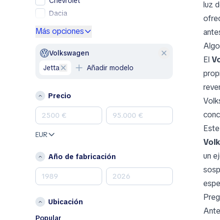
Chevrolet
luz 
Dacia
ofre
Ford
Más opciones
ante
Genesis
Algo
GMC
Volkswagen
El
V
Honda
Jetta
Añadir modelo
prop
Hyundai
reve
Jeep
Precio
Volk
Kia
conc
Land Rover
Este
Lexus
EUR
Mazda
Vol
Mercedes-Benz
un e
Año de fabricación
MINI
sosp
Nissan
espe
Opel
Preg
Ubicación
Peugeot
Ante
Porsche
Popular