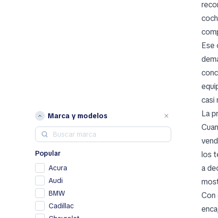
reco
coch
comp
Ese 
dema
concr
equi
casi 
La p
Marca y modelos
Cuan
vend
Popular
los 
a de
Acura
Audi
mostr
BMW
Con 
Cadillac
enca