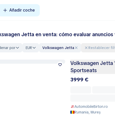
Añadir coche
kswagen Jetta en venta: cómo evaluar anuncios 
denar por
EUR
Volkswagen Jetta
Restablecer fil
Volkswagen Jetta 1.2
Sportseats
3999 €
AutomobileBirton.ro
Rumania, Mureș