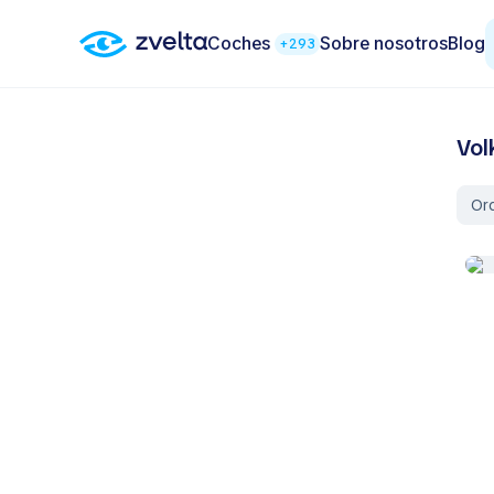
Coches
Sobre nosotros
Blog
+293
Vol
Or