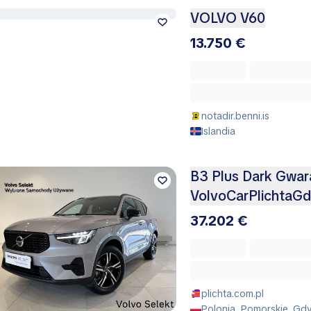
VOLVO V60
13.750 €
notadir.benni.is
Islandia
B3 Plus Dark Gwar
VolvoCarPlichtaGd
37.202 €
plichta.com.pl
Polonia, Pomorskie, Gd