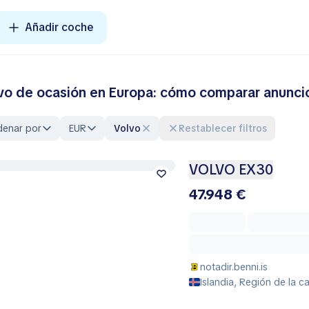
Añadir coche
vo de ocasión en Europa: cómo comparar anuncio
denar por
EUR
Volvo
Restablecer filtros
VOLVO EX30
47.948 €
notadir.benni.is
Islandia, Región de la ca