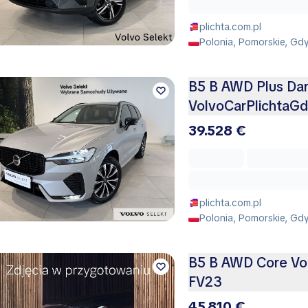
plichta.com.pl
Polonia, Pomorskie, Gd
B5 B AWD Plus Da
VolvoCarPlichtaGd
39.528 €
plichta.com.pl
Polonia, Pomorskie, Gd
B5 B AWD Core Vo
FV23
45.810 €