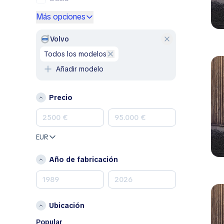
Ford
Más opciones
Genesis
GMC
Volvo
Honda
todos los modelos
Hyundai
Añadir modelo
Jeep
Kia
Precio
Land Rover
Lexus
Mazda
EUR
Mercedes-Benz
MINI
Año de fabricación
Nissan
Opel
Peugeot
Ubicación
Porsche
RAM
Popular