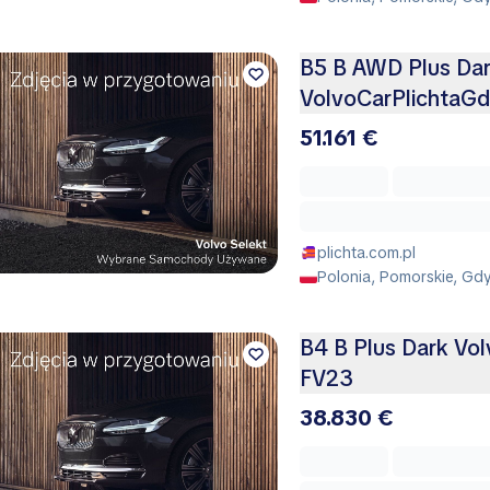
B5 B AWD Plus Da
VolvoCarPlichtaGd
51.161 €
plichta.com.pl
Polonia, Pomorskie, Gd
B4 B Plus Dark Vo
FV23
38.830 €