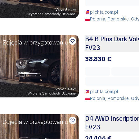
plichta.com.pl
Polonia, Pomorskie, Gd
B4 B Plus Dark Vo
FV23
38.830 €
plichta.com.pl
Polonia, Pomorskie, Gd
D4 AWD Inscriptio
FV23
24.406 €