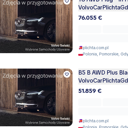
VolvoCarPlichtaGd
76.055 €
plichta.com.pl
Polonia, Pomorskie, Gd
B5 B AWD Plus Blac
VolvoCarPlichtaGd
51.859 €
plichta.com.pl
Polonia, Pomorskie, Gd