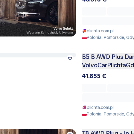
plichta.com.pl
Polonia, Pomorskie, Gd
B5 B AWD Plus Da
VolvoCarPlichtaGd
41.855 €
plichta.com.pl
Polonia, Pomorskie, Gd
T8 AWD Plug - In H