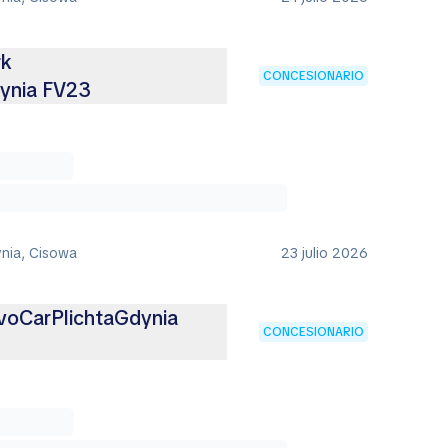
rk
CONCESIONARIO
ynia FV23
ynia, Cisowa
23 julio 2026
lvoCarPlichtaGdynia
CONCESIONARIO