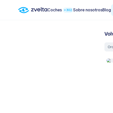
Coches
Sobre nosotros
Blog
+302
Vol
Or