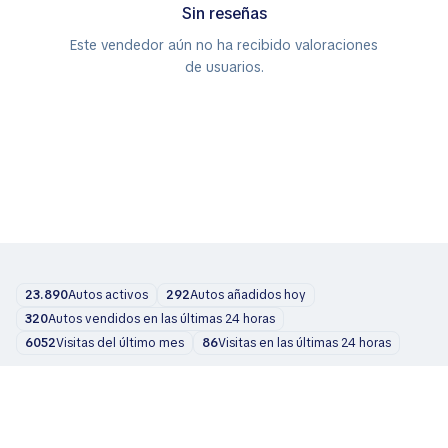
Sin reseñas
Este vendedor aún no ha recibido valoraciones
de usuarios.
23.890
Autos activos
292
Autos añadidos hoy
320
Autos vendidos en las últimas 24 horas
6052
Visitas del último mes
86
Visitas en las últimas 24 horas
Coches
Sobre nosotros
Blog
Contactos
support@zvelta.com
© 2026 zvelta
Términos de uso
Política de privacidad