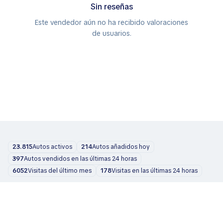
Sin reseñas
Este vendedor aún no ha recibido valoraciones
de usuarios.
23.815
Autos activos
214
Autos añadidos hoy
397
Autos vendidos en las últimas 24 horas
6052
Visitas del último mes
178
Visitas en las últimas 24 horas
Coches
Sobre nosotros
Blog
Contactos
support@zvelta.com
© 2026 zvelta
Términos de uso
Política de privacidad