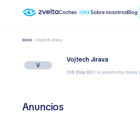
Coches
Sobre nosotros
Blog
+293
Inicio
Vojtech Jirava
Vojtech Jirava
V
0 (hoy 0)
En la plataforma desde 
Anuncios