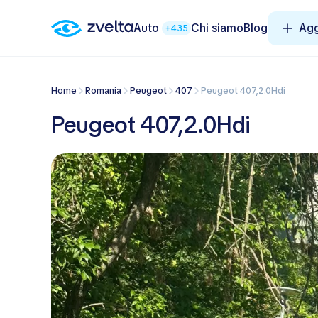
Auto
Chi siamo
Blog
Agg
+435
Home
Romania
Peugeot
407
Peugeot 407,2.0Hdi
Peugeot 407,2.0Hdi