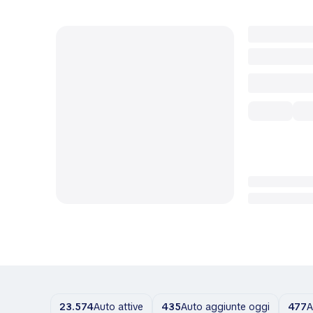
23.574
Auto attive
435
Auto aggiunte oggi
477
A