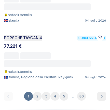
notadir.benni.is
Islanda
04 luglio 2026
PORSCHE TAYCAN 4
CONCESSIONARIO
77.221 €
notadir.benni.is
Islanda, Regione della capitale, Reykjavík
04 luglio 2026
1
2
3
4
5
...
80