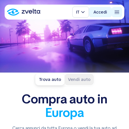
IT
Accedi
Trova auto
Vendi auto
Compra
auto
in
Europa
Cerca annunci da tutta Europa o vendi la tua auto ad