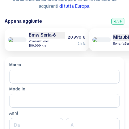
acquirenti
di tutta Europa
.
Appena aggiunte
Live
Bmw Seria-6
Mitsubi
20.990 €
Romania
diesel
2 h fa
Romania
b
180.000 km
Marca
Modello
Anni