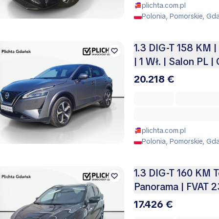
plichta.com.pl
Polonia, Pomorskie, Gd
1.3 DIG-T 158 KM 
| 1 Wł. | Salon PL 
20.218 €
plichta.com.pl
Polonia, Pomorskie, Gd
1.3 DIG-T 160 KM 
Panorama | FVAT 2
17.426 €