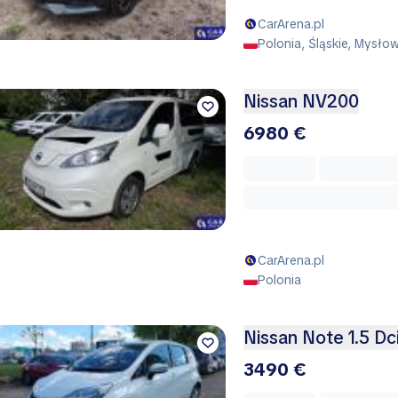
CarArena.pl
Polonia, Śląskie, Mysło
Nissan NV200
6980 €
CarArena.pl
Polonia
Nissan Note 1.5 D
3490 €