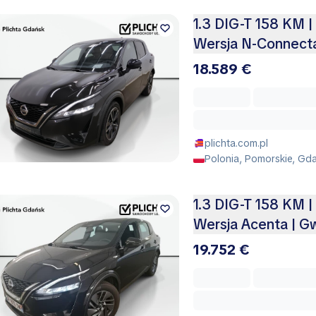
1.3 DIG-T 158 KM |
Wersja N-Connecta
18.589 €
plichta.com.pl
Polonia, Pomorskie, Gd
1.3 DIG-T 158 KM |
Wersja Acenta | G
19.752 €