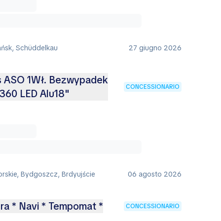
ańsk, Schüddelkau
27 giugno 2026
is ASO 1Wł. Bezwypadek
CONCESSIONARIO
360 LED Alu18"
rskie, Bydgoszcz, Brdyujście
06 agosto 2026
ra * Navi * Tempomat *
CONCESSIONARIO