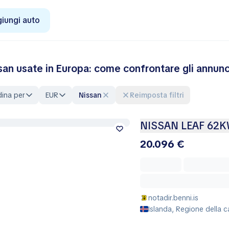
iungi auto
san usate in Europa: come confrontare gli annunci
ina per
EUR
Nissan
Reimposta filtri
NISSAN LEAF 62
20.096 €
notadir.benni.is
Islanda, Regione della c