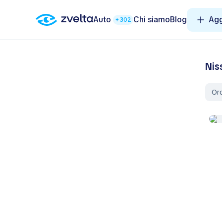
Auto
Chi siamo
Blog
Agg
+302
Nis
Ord