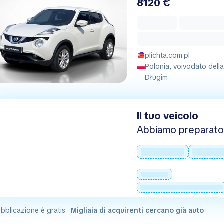
8120 €
plichta.com.pl
Polonia, voivodato dell
Długim
Il tuo veicolo
Abbiamo preparato 
bblicazione è gratis ·
Migliaia di acquirenti cercano già auto