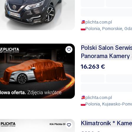
plichta.com.pl
Polonia, Pomorskie, Gd
Polski Salon Serw
Panorama Kamery 
16.263 €
plichta.com.pl
Polonia, Kujawsko-Pomo
Klimatronik * Kame