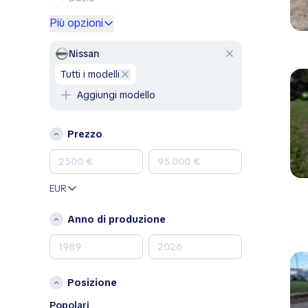
Ford
Più opzioni
Genesis
GMC
Nissan
Honda
tutti i modelli
Hyundai
Aggiungi modello
Jeep
Kia
Prezzo
Land Rover
Lexus
Mazda
EUR
Mercedes-Benz
MINI
Anno di produzione
Nissan
Opel
Peugeot
Posizione
Porsche
RAM
Popolari