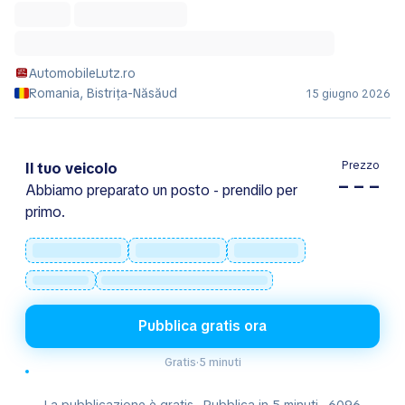
AutomobileLutz.ro
Romania, Bistrița-Năsăud
15 giugno 2026
Prezzo
Il tuo veicolo
– – –
Abbiamo preparato un posto - prendilo per
primo.
Pubblica gratis ora
Gratis
·
5 minuti
La pubblicazione è gratis · Pubblica in 5 minuti · 6096