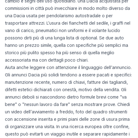
cambio e segni dell’uso quotidiano. Una Dacia acquistata per
commissioni in città può invecchiare in modo molto diverso da
una Dacia usata per pendolarismo autostradale o per
trasportare attrezzi. L’usura dei fianchetti del sedile, i graffi nel
vano di carico, pneumatici non uniformi e il volante lucido
possono dirti più di una lunga lista di optional. Se due auto
hanno un prezzo simile, quella con specifiche più semplici ma
storico più pulito spesso ha più senso di quella meglio
accessoriata ma con dettagli poco chiari.
Aiuta anche leggere con attenzione il linguaggio dell’annuncio.
Gli annunci Dacia più solidi tendono a essere pacati e specifici:
manutenzione recente, numero di chiavi, fatture dei tagliandi,
difetti estetici dichiarati con onestà, motivo della vendita. Gli
annunci deboli si nascondono dietro formule brevi come "va
bene" o "nessun lavoro da fare" senza mostrare prove. Chiedi
un video dell’avviamento a freddo, foto del quadro strumenti
con accensione inserita e primi piani delle zone di usura prima
di organizzare una visita. In una ricerca europea oltre confine,
questo può evitarti un viaggio inutile e separare rapidamente i