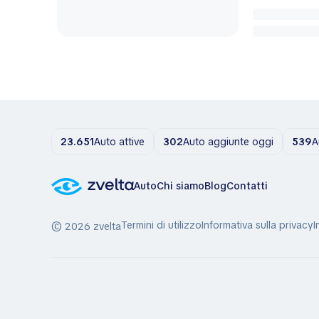
23.651
Auto attive
302
Auto aggiunte oggi
539
A
Auto
Chi siamo
Blog
Contatti
Termini di utilizzo
Informativa sulla privacy
I
© 2026 zvelta