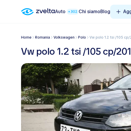
Auto
Chi siamo
Blog
Agg
+302
Home
Romania
Volkswagen
Polo
Vw polo 1.2 tsi /105 cp
Vw polo 1.2 tsi /105 cp/201