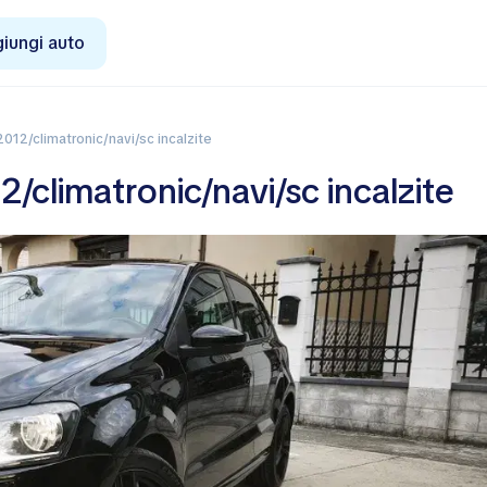
iungi auto
/2012/climatronic/navi/sc incalzite
2/climatronic/navi/sc incalzite