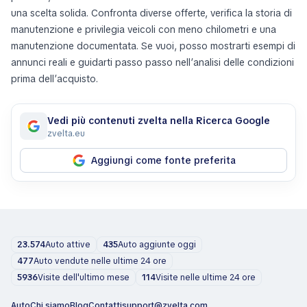
una scelta solida. Confronta diverse offerte, verifica la storia di
manutenzione e privilegia veicoli con meno chilometri e una
manutenzione documentata. Se vuoi, posso mostrarti esempi di
annunci reali e guidarti passo passo nell’analisi delle condizioni
prima dell’acquisto.
Vedi più contenuti zvelta nella Ricerca Google
zvelta.eu
Aggiungi come fonte preferita
23.574
Auto attive
435
Auto aggiunte oggi
477
Auto vendute nelle ultime 24 ore
5936
Visite dell'ultimo mese
114
Visite nelle ultime 24 ore
Auto
Chi siamo
Blog
Contatti
support@zvelta.com