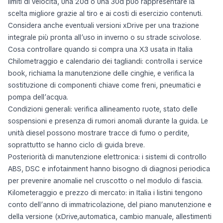
limiti di velocità, una 20d o una 30d può rappresentare la
scelta migliore grazie al tiro e ai costi di esercizio contenuti.
Considera anche eventuali versioni xDrive per una trazione
integrale più pronta all’uso in inverno o su strade scivolose.
Cosa controllare quando si compra una X3 usata in Italia
Chilometraggio e calendario dei tagliandi: controlla i service
book, richiama la manutenzione delle cinghie, e verifica la
sostituzione di componenti chiave come freni, pneumatici e
pompa dell’acqua.
Condizioni generali: verifica allineamento ruote, stato delle
sospensioni e presenza di rumori anomali durante la guida. Le
unità diesel possono mostrare tracce di fumo o perdite,
soprattutto se hanno ciclo di guida breve.
Posteriorità di manutenzione elettronica: i sistemi di controllo
ABS, DSC e infotainment hanno bisogno di diagnosi periodica
per prevenire anomalie nel cruscotto o nel modulo di fascia.
Kilometeraggio e prezzo di mercato: in Italia i listini tengono
conto dell’anno di immatricolazione, del piano manutenzione e
della versione (xDrive,automatica, cambio manuale, allestimenti