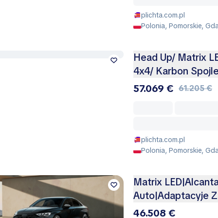
plichta.com.pl
Polonia, Pomorskie, Gd
Head Up/ Matrix L
4x4/ Karbon Spojle
57.069 €
61.205 €
plichta.com.pl
Polonia, Pomorskie, Gd
Matrix LED|Alcanta
Auto|Adaptacyje Z
46.508 €