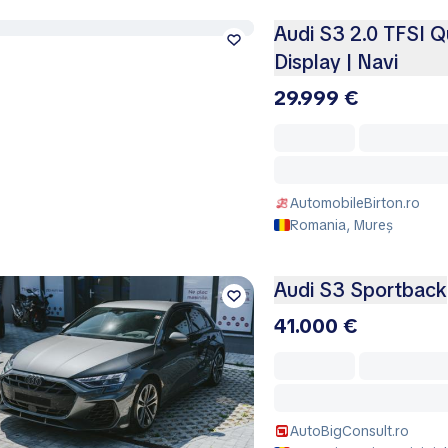
Audi S3 2.0 TFSI Q
Display | Navi
29.999 €
AutomobileBirton.ro
Romania, Mureș
Audi S3 Sportback
41.000 €
AutoBigConsult.ro