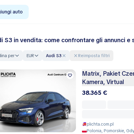
iungi auto
i S3 in vendita: come confrontare gli annunci e s
ina per
EUR
Audi S3
Reimposta filtri
Matrix, Pakiet Cze
Kamera, Virtual
38.365 €
plichta.com.pl
Polonia, Pomorskie, Gd