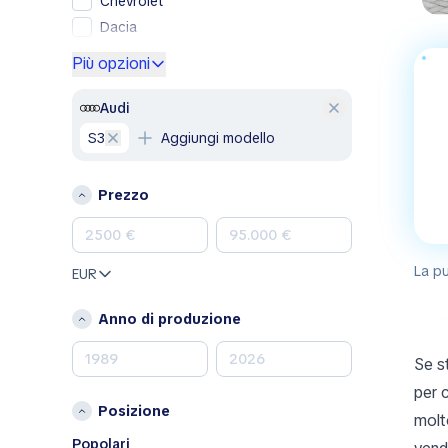
Chevrolet
Dacia
Ford
Più opzioni
Genesis
GMC
Audi
Honda
S3
Aggiungi modello
Hyundai
Jeep
Prezzo
Kia
Land Rover
Lexus
La pu
EUR
Mazda
Mercedes-Benz
Anno di produzione
MINI
Se s
Nissan
Opel
per 
Posizione
Peugeot
molt
Porsche
Popolari