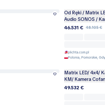
Od Ręki / Matrix L
Audio SONOS / K
46.531 €
48.105 €
plichta.com.pl
Polonia, Pomorskie, Gd
Matrix LED/ 4x4/ 
KM/ Kamera Cofani
49.532 €