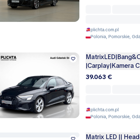
plichta.com.pl
Polonia, Pomorskie, Gda
MatrixLED|Bang&O
|Carplay|Kamera C
39.063 €
plichta.com.pl
Polonia, Pomorskie, Gda
Matrix LED || Hea