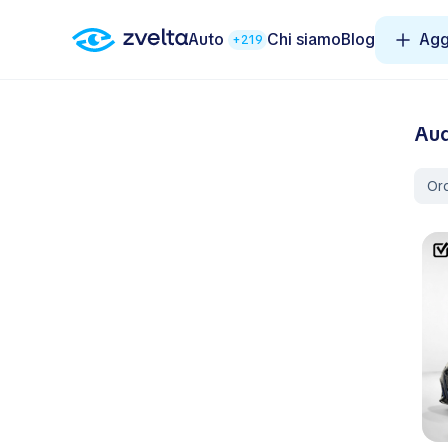
Auto
Chi siamo
Blog
Agg
+219
Aud
Ord