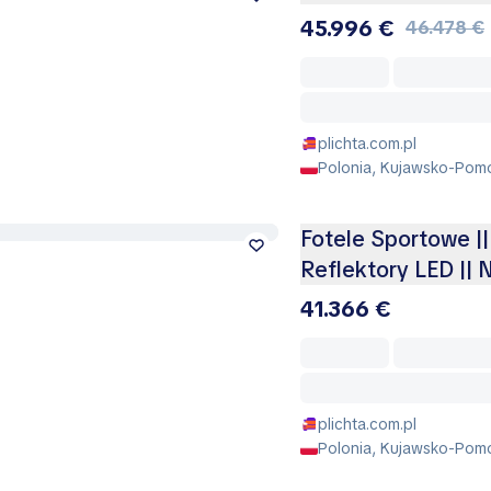
45.996 €
46.478 €
plichta.com.pl
Polonia, Kujawsko-Pomo
Fotele Sportowe |
Reflektory LED || 
41.366 €
plichta.com.pl
Polonia, Kujawsko-Pomo