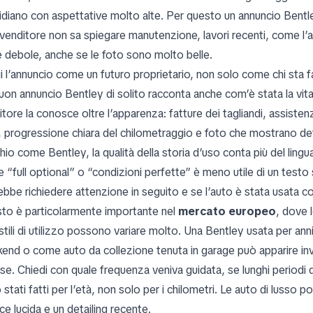
idiano con aspettative molto alte. Per questo un annuncio Bentl
l venditore non sa spiegare manutenzione, lavori recenti, come l’a
e debole, anche se le foto sono molto belle.
i l’annuncio come un futuro proprietario, non solo come chi sta
uon annuncio Bentley di solito racconta anche com’è stata la vita
tore la conosce oltre l’apparenza: fatture dei tagliandi, assisten
i, progressione chiara del chilometraggio e foto che mostrano det
io come Bentley, la qualità della storia d’uso conta più del ling
 “full optional” o “condizioni perfette” è meno utile di un testo
ebbe richiedere attenzione in seguito e se l’auto è stata usata co
to è particolarmente importante nel
mercato europeo
, dove 
i stili di utilizzo possono variare molto. Una Bentley usata per 
end o come auto da collezione tenuta in garage può apparire invi
se. Chiedi con quale frequenza veniva guidata, se lunghi periodi d
 stati fatti per l’età, non solo per i chilometri. Le auto di luss
ce lucida e un detailing recente.