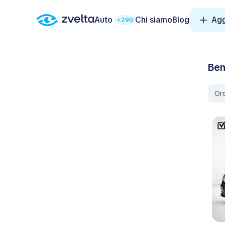
Auto
Chi siamo
Blog
Agg
+290
Ben
Ord