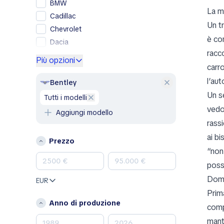
BMW
La m
Cadillac
Un t
Chevrolet
è com
Dacia
racc
Ford
Più opzioni
carro
Genesis
l’aut
GMC
Bentley
Honda
Un s
tutti i modelli
Hyundai
vedo
Aggiungi modello
Jeep
rass
Kia
ai bi
Prezzo
Land Rover
“non
Lexus
poss
Mazda
Doma
EUR
Mercedes-Benz
Prim
MINI
Anno di produzione
comp
Nissan
mante
Opel