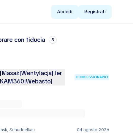
Accedi
Registrati
prare con fiducia
5
Masaż|Wentylacja|Ter
CONCESSIONARIO
e|KAM360|Webasto|
ańsk, Schüddelkau
04 agosto 2026