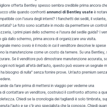
igliore offerta Bentley spesso sembra credibile prima ancora c
rucco utile quando confronti
annunci di Bentley usate
è notare
patibile con l’usura degli interni? I fianchetti dei sedili, il volant
ontata? Le foto sono scattate in modo da permettere un controll
zzeria, i primi piani dello schermo e l’usura del sedile guida? I ven
o già dallo schermo, prima ancora di organizzare una visita.
egnale meno ovvio è il modo in cui il venditore descrive le spese 
no la manutenzione come un costo da temere. Su una Bentley,
icurare. Se il venditore può dimostrare manutenzione accurata, so
sogni noti legati all’età dell’auto, questo può essere un segnale 
 ha bisogno di nulla” senza fornire prove. Un’auto premium sen
edere.
nde da fare prima di mettersi in viaggio per vederne una
a di contattare un venditore, costruisci il confronto attorno a qu
letezza. Chiedi se la cronologia dei tagliandi è solo timbrata, s
nuta l’auto e se c’è uno specialista che la conosce. Chiedi quante 