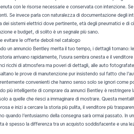
enuta con le risorse necessarie e conservata con intenzione. Se i
enti. Se invece parla con naturalezza di documentazione degli in
a dei sistemi elettrici dove pertinente, età degli pneumatici e di 
nzione e budget, di solito è un segnale più sano.
 evitare le offerte deboli nel catalogo
do un annuncio Bentley merita il tuo tempo, i dettagli tornano: l
 storia arrivano rapidamente, l’usura sembra onesta e il venditore 
ci ricchi di atmosfera ma poveri di dettagli, alle auto fotografate
altano le prove di manutenzione pur insistendo sul fatto che l’aut
rentemente convenienti che hanno senso solo se ignori come potr
do più intelligente di comprare da annunci Bentley è restringere la s
olo a quelle che riesci a immaginare di mostrare. Questa mentalit
osa e inizi a cercare la storia più pulita, il venditore più traspare
no quando l’entusiasmo della consegna sarà ormai passato. In un 
ta è spesso la differenza tra un acquisto soddisfacente e una l