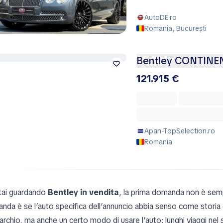
AutoDE.ro
Romania, București
Bentley CONTINE
121.915 €
Apan-TopSelection.ro
Romania
tai guardando
Bentley in vendita
, la prima domanda non è semp
nda è se l’auto specifica dell’annuncio abbia senso come storia
rchio, ma anche un certo modo di usare l’auto: lunghi viaggi nel s