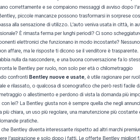
rano correttamente e se compaiono messaggi di avviso dopo l’av
Bentley, piccole mancanze possono trasformarsi in sorprese costo
assa alla sensazione di utilizzo. L’auto veniva usata in città, in
ionale? È rimasta ferma per lunghi periodi? Ci sono scheggiature, 
onenti elettronici che funzionano in modo incostante? Nessuno d
on affare, ma le risposte ti dicono se il venditore è trasparente.
abbia nulla da nascondere, e una buona conversazione fa lo stes
ronta le Bentley per ruolo, non solo per età o chilometraggio
do confronti
Bentley nuove e usate
, è utile ragionare per ru
le e rilassato, o qualcosa di scenografico che però resti facile d
ometraggio o allestimento e perdono di vista la domanda più impo
ai con lei? La Bentley giusta non è sempre quella che negli annun
ia più chiara, un uso più regolare, una manutenzione più costante
 domande pratiche.
i che Bentley diventa interessante rispetto ad altri marchi premiu
ere l’aspirazione e solo dopo i fatti. Le offerte Bentley migliori