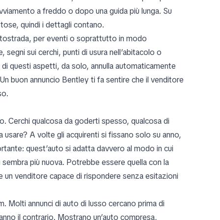
viamento a freddo o dopo una guida più lunga. Su
se, quindi i dettagli contano.
 autostrada, per eventi o soprattutto in modo
segni sui cerchi, punti di usura nell’abitacolo o
i questi aspetti, da solo, annulla automaticamente
 Un buon annuncio Bentley ti fa sentire che il venditore
so.
olo. Cerchi qualcosa da goderti spesso, qualcosa di
a usare? A volte gli acquirenti si fissano solo su anno,
rtante: quest’auto si adatta davvero al modo in cui
ci sembra più nuova. Potrebbe essere quella con la
 e un venditore capace di rispondere senza esitazioni
m. Molti annunci di auto di lusso cercano prima di
 fanno il contrario. Mostrano un’auto compresa,