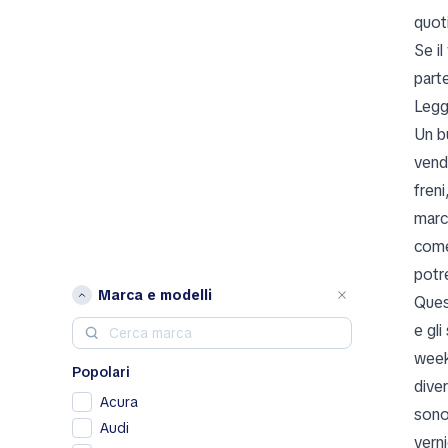
quot
Se i
part
Legg
Un b
vendi
fren
march
come
potr
Marca e modelli
Ques
e gl
week
Popolari
diver
Acura
sono
Audi
verni