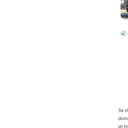
Se s
doma
un ma