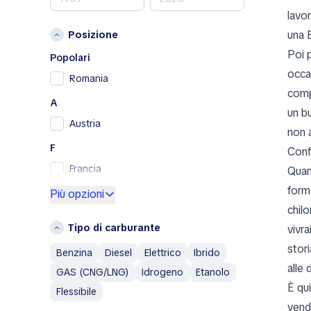
lavo
Peugeot
una 
Posizione
Porsche
Poi p
RAM
Popolari
Renault
occas
Romania
Renault Samsung
comp
A
Skoda
un bu
Austria
SsangYong
non 
Subaru
F
Conf
Toyota
Francia
Quan
Volkswagen
forma
G
Più opzioni
Volvo
chil
Germania
A
Tipo di carburante
vivr
Grecia
Abarth
stor
Benzina
Diesel
Elettrico
Ibrido
I
Aixam
alle
GAS (CNG/LNG)
Idrogeno
Etanolo
Islanda
Alfa Romeo
È qu
Flessibile
Italia
AM General
vend