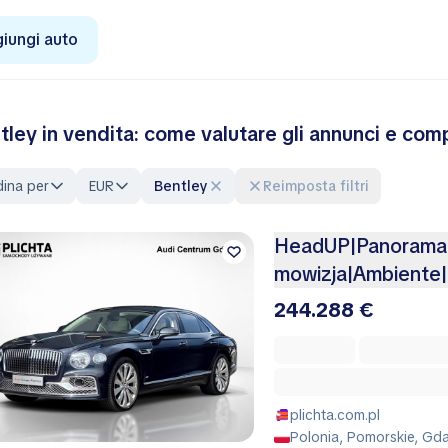
iungi auto
tley in vendita: come valutare gli annunci e com
ina per
EUR
Bentley
Reimposta filtri
HeadUP|Panorama|
mowizja|Ambient
244.288 €
plichta.com.pl
Polonia, Pomorskie, Gd