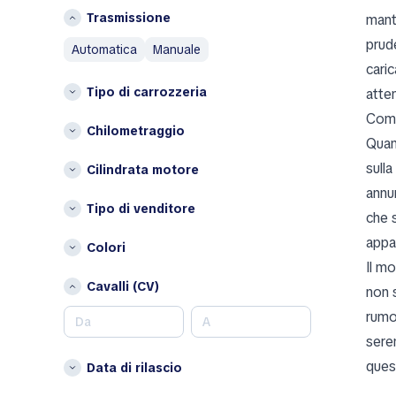
AMC
L
Trasmissione
mant
Aston Martin
Lituania
prud
automatica
manuale
Austin
P
caric
Austin Healey
Tipo di carrozzeria
atte
Paesi Bassi
Avatr
Polonia
Come
B
Chilometraggio
Quan
S
BAIC
sulla
Cilindrata motore
Spagna
Bentley
annun
Bestune
Altri
Tipo di venditore
che s
Brabus
Belgio
appa
Colori
Bugatti
Bulgaria
Il mo
Buick
Cipro
Cavalli (CV)
non s
BYD
Croazia
rumor
C
Danimarca
sere
Estonia
Changan
ques
Data di rilascio
Finlandia
Chery
Irlanda