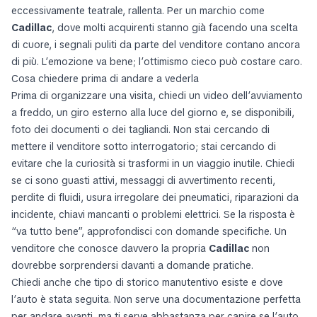
eccessivamente teatrale, rallenta. Per un marchio come
Cadillac
, dove molti acquirenti stanno già facendo una scelta
di cuore, i segnali puliti da parte del venditore contano ancora
di più. L’emozione va bene; l’ottimismo cieco può costare caro.
Cosa chiedere prima di andare a vederla
Prima di organizzare una visita, chiedi un video dell’avviamento
a freddo, un giro esterno alla luce del giorno e, se disponibili,
foto dei documenti o dei tagliandi. Non stai cercando di
mettere il venditore sotto interrogatorio; stai cercando di
evitare che la curiosità si trasformi in un viaggio inutile. Chiedi
se ci sono guasti attivi, messaggi di avvertimento recenti,
perdite di fluidi, usura irregolare dei pneumatici, riparazioni da
incidente, chiavi mancanti o problemi elettrici. Se la risposta è
“va tutto bene”, approfondisci con domande specifiche. Un
venditore che conosce davvero la propria
Cadillac
non
dovrebbe sorprendersi davanti a domande pratiche.
Chiedi anche che tipo di storico manutentivo esiste e dove
l’auto è stata seguita. Non serve una documentazione perfetta
per andare avanti, ma ti serve abbastanza per capire se l’auto