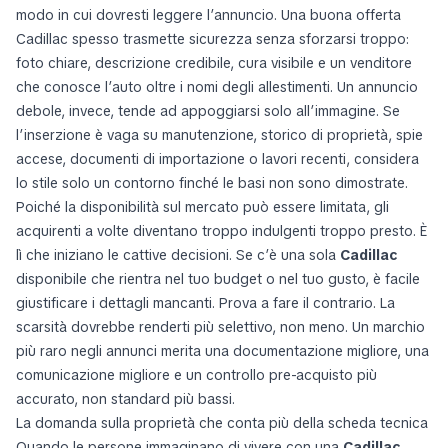
modo in cui dovresti leggere l’annuncio. Una buona offerta
Cadillac spesso trasmette sicurezza senza sforzarsi troppo:
foto chiare, descrizione credibile, cura visibile e un venditore
che conosce l’auto oltre i nomi degli allestimenti. Un annuncio
debole, invece, tende ad appoggiarsi solo all’immagine. Se
l’inserzione è vaga su manutenzione, storico di proprietà, spie
accese, documenti di importazione o lavori recenti, considera
lo stile solo un contorno finché le basi non sono dimostrate.
Poiché la disponibilità sul mercato può essere limitata, gli
acquirenti a volte diventano troppo indulgenti troppo presto. È
lì che iniziano le cattive decisioni. Se c’è una sola
Cadillac
disponibile che rientra nel tuo budget o nel tuo gusto, è facile
giustificare i dettagli mancanti. Prova a fare il contrario. La
scarsità dovrebbe renderti più selettivo, non meno. Un marchio
più raro negli annunci merita una documentazione migliore, una
comunicazione migliore e un controllo pre-acquisto più
accurato, non standard più bassi.
La domanda sulla proprietà che conta più della scheda tecnica
Quando le persone immaginano di vivere con una
Cadillac
,