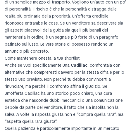
di un semplice mezzo di trasporto. Vogliono un’auto con un po’
di personalità. Il rischio è che la personalità distragga dalle
realtà più ordinarie della proprietà. Un’offerta credibile
riconosce entrambe le cose. Se un venditore sa descrivere sia
gli aspetti piacevoli della guida sia quelli più banali del
mantenerla in ordine, è un segnale più forte di un paragrafo
patinato sul lusso. Le vere storie di possesso rendono un
annuncio più concreto.
Come mantenere onesta la tua shortlist
Anche se vuoi specificamente una
Cadillac
, confrontala con
alternative che compreresti davvero per la stessa cifra e per lo
stesso uso previsto. Non perché tu debba convincerti a
rinunciare, ma perché il confronto affina il giudizio. Se
un’offerta Cadillac ha uno storico poco chiaro, una cura
estetica che nasconde dubbi meccanici o una comunicazione
debole da parte del venditore, il fatto che sia insolita non la
salva. A volte la risposta giusta non è “compra quella rara”, ma
“aspetta quella rara giusta”.
Quella pazienza è particolarmente importante in un mercato